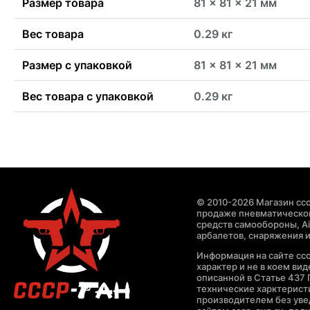
Размер товара
81 x 81 x 21 мм
Вес товара
0.29 кг
Размер с упаковкой
81 x 81 x 21 мм
Вес товара с упаковкой
0.29 кг
© 2010-2026 Магазин ccc
продаже пневматическог
средств самообороны, Air
арбалетов, снаряжения и
Информация на сайте cc
характер и не в коем ви
описанной в Статье 437 
технические харктерист
производителем без уве