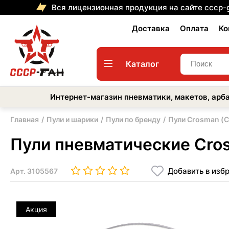
Вся лицензионная продукция на сайте cccp-
Доставка
Оплата
Ко
Каталог
Интернет-магазин пневматики, макетов, арба
Главная
Пули и шарики
Пули по бренду
Пули Crosman (
Пули пневматические Crosm
Добавить в изб
Арт.
3105567
Акция