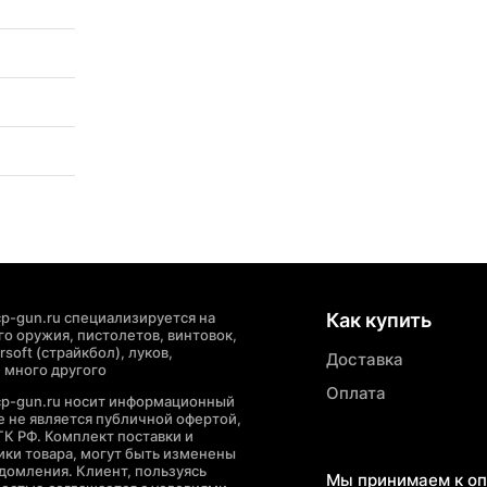
p-gun.ru специализируется на
Как купить
о оружия, пистолетов, винтовок,
soft (страйкбол), луков,
Доставка
 много другого
Оплата
cp-gun.ru носит информационный
де не является публичной офертой,
ГК РФ. Комплект поставки и
ики товара, могут быть изменены
домления. Клиент, пользуясь
Мы принимаем к оп