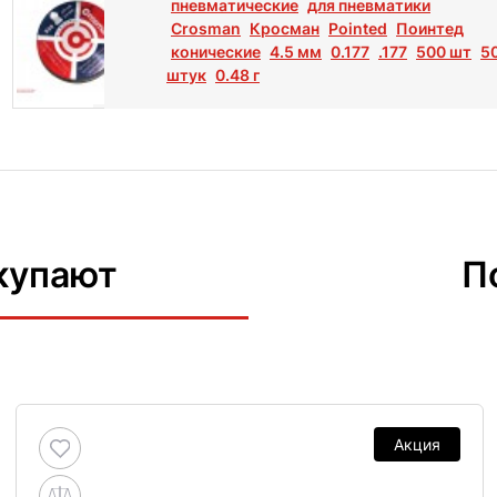
пневматические
для пневматики
Crosman
Кросман
Pointed
Поинтед
конические
4.5 мм
0.177
.177
500 шт
5
штук
0.48 г
купают
П
Акция