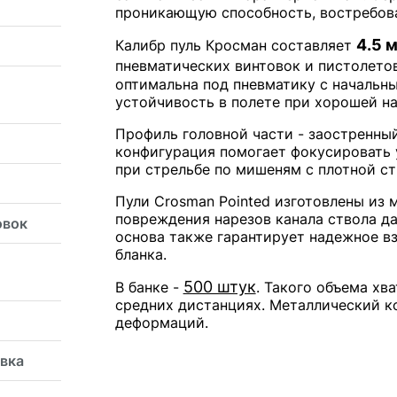
проникающую способность, востребова
4.5 
Калибр пуль Кросман составляет
пневматических винтовок и пистолетов
оптимальна под пневматику с начальн
устойчивость в полете при хорошей н
Профиль головной части - заостренный
конфигурация помогает фокусировать 
при стрельбе по мишеням с плотной ст
Пули Crosman Pointed изготовлены из 
повреждения нарезов канала ствола д
овок
основа также гарантирует надежное в
бланка.
500 штук
В банке -
. Такого объема хв
средних дистанциях. Металлический к
деформаций.
овка