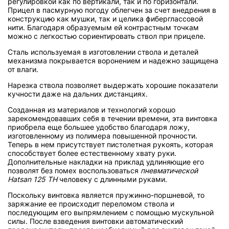
регулировкой как по вертикали, так и по горизонтали.
Прицел в пасмурную погоду облегчен за счет внедрения в
конструкцию как мушки, так и целика фиберглассовой
нити. Благодаря образуемым ей контрастным точкам
можно с легкостью сориентировать ствол при прицеле.
Сталь используемая в изготовлении ствола и деталей
механизма покрывается воронением и надежно защищена
от влаги.
Нарезка ствола позволяет выдержать хорошие показатели
кучности даже на дальних дистанциях.
Созданная из материалов и технологий хорошо
зарекомендовавших себя в течении времени, эта винтовка
приобрела еще большее удобство благодаря ложу,
изготовленному из полимера повышенной прочности.
Теперь в нем присутствует пистолетная рукоять, которая
способствует более естественному хвату руки.
Дополнительные накладки на приклад удлиняющие его
позволят без помех воспользоваться
пневматической
Hatsan 125 TН
человеку с длинными руками.
Поскольку винтовка является пружинно-поршневой, то
заряжание ее происходит переломом ствола и
последующим его выпрямлением с помощью мускульной
силы. После взведения винтовки автоматический