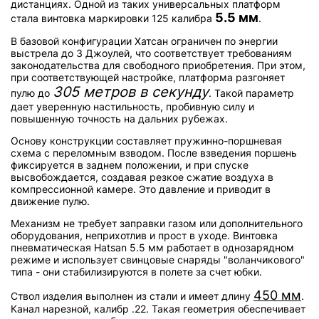
дистанциях. Одной из таких универсальных платформ
5.5 мм
стала винтовка маркировки 125 калибра
.
В базовой конфигурации Хатсан ограничен по энергии
выстрела до 3 Джоулей, что соответствует требованиям
законодательства для свободного приобретения. При этом,
при соответствующей настройке, платформа разгоняет
305 метров в секунду
пулю до
. Такой параметр
дает уверенную настильность, пробивную силу и
повышенную точность на дальних рубежах.
Основу конструкции составляет пружинно-поршневая
схема с переломным взводом. После взведения поршень
фиксируется в заднем положении, и при спуске
высвобождается, создавая резкое сжатие воздуха в
компрессионной камере. Это давление и приводит в
движение пулю.
Механизм не требует заправки газом или дополнительного
оборудования, неприхотлив и прост в уходе. Винтовка
пневматическая Hatsan 5.5 мм работает в однозарядном
режиме и использует свинцовые снаряды "воланчикового"
типа - они стабилизируются в полете за счет юбки.
450 мм
Ствол изделия выполнен из стали и имеет длину
.
Канал нарезной, калибр .22. Такая геометрия обеспечивает