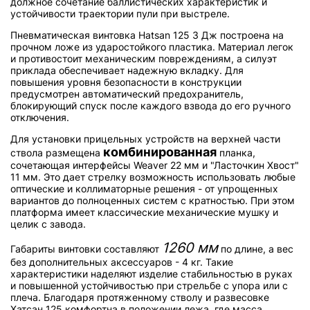
должное сочетание баллистических характеристик и
устойчивости траектории пули при выстреле.
Пневматическая винтовка Hatsan 125 3 Дж построена на
прочном ложе из ударостойкого пластика. Материал легок
и противостоит механическим повреждениям, а силуэт
приклада обеспечивает надежную вкладку. Для
повышения уровня безопасности в конструкции
предусмотрен автоматический предохранитель,
блокирующий спуск после каждого взвода до его ручного
отключения.
Для установки прицельных устройств на верхней части
комбинированная
ствола размещена
планка,
сочетающая интерфейсы Weaver 22 мм и "Ласточкин Хвост"
11 мм. Это дает стрелку возможность использовать любые
оптические и коллиматорные решения - от упрощенных
вариантов до полноценных систем с кратностью. При этом
платформа имеет классические механические мушку и
целик с завода.
1260 мм
Габариты винтовки составляют
по длине, а вес
без дополнительных аксессуаров - 4 кг. Такие
характеристики наделяют изделие стабильностью в руках
и повышенной устойчивостью при стрельбе с упора или с
плеча. Благодаря протяженному стволу и развесовке
Хатсан 125 комфортна в положении лежа, где масса