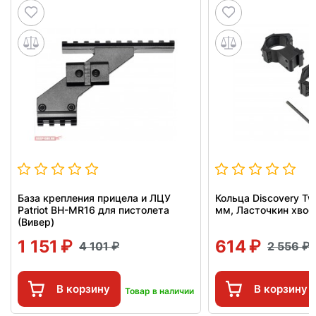
База крепления прицела и ЛЦУ
Кольца Discovery Tw
Patriot BH-MR16 для пистолета
мм, Ласточкин хвос
(Вивер)
1 151
614
4 101
2 556
В корзину
В корзину
Товар в наличии