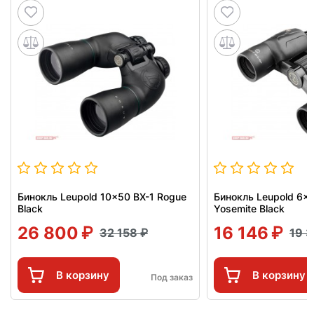
Бинокль Leupold 10x50 BX-1 Rogue
Бинокль Leupold 6x3
Black
Yosemite Black
26 800
16 146
32 158
19 
В корзину
В корзину
Под заказ