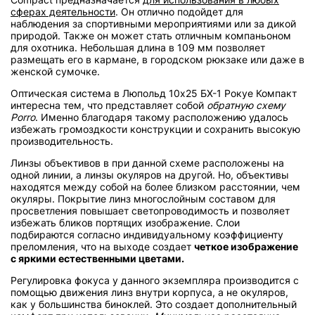
сферах деятельности
. Он отлично подойдет для
наблюдения за спортивными мероприятиями или за дикой
природой. Также он может стать отличным компаньоном
для охотника. Небольшая длина в 109 мм позволяет
размещать его в кармане, в городском рюкзаке или даже в
женской сумочке.
Оптическая система в Люпольд 10х25 БХ-1 Рокуе Компакт
интересна тем, что представляет собой
обратную схему
Porro
. Именно благодаря такому расположению удалось
избежать громоздкости конструкции и сохранить высокую
производительность.
Линзы объективов в при данной схеме расположены на
одной линии, а линзы окуляров на другой. Но, объективы
находятся между собой на более близком расстоянии, чем
окуляры. Покрытие линз многослойным составом для
просветления повышает светопроводимость и позволяет
избежать бликов портящих изображение. Слои
подбираются согласно индивидуальному коэффициенту
преломления, что на выходе создает
четкое изображение
с яркими естественными цветами.
Регулировка фокуса у данного экземпляра производится с
помощью движения линз внутри корпуса, а не окуляров,
как у большинства биноклей. Это создает дополнительный