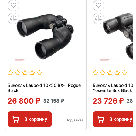
Бинокль Leupold 10x50 BX-1 Rogue
Бинокль Leupold 10x
Black
Yosemite Box Black
26 800
23 726
32 158
28 
В корзину
В корзину
Под заказ