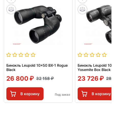
Бинокль Leupold 10x50 BX-1 Rogue
Бинокль Leupold 10x
Black
Yosemite Box Black
26 800
23 726
32 158
28 
В корзину
В корзину
Под заказ