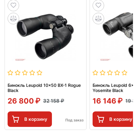
Бинокль Leupold 10x50 BX-1 Rogue
Бинокль Leupold 6x3
Black
Yosemite Black
26 800
16 146
32 158
19 
В корзину
В корзину
Под заказ