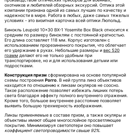
охотников и любителей обзорных экскурсий. Оптика этой
компании признана одной из самых лучших по качеству и
надежности в мире. Работа в любых, даже самых тяжелых
условиях - это визитная карточка всей оптики Люпольд.
Бинокль Leupold 10x30 BX-1 Yosemite Box Black относится к
средним по размеру биноклям с постоянной кратностью.
Его длина составляет 118 мм. Корпус изготовлен с
использованием прорезиненного покрытия, что облегчает
его удержание в руках. Небольшие размеры и
вес 520
грамм
делают его не только удобным при
транспортировке, но и для использования детьми или
подростками.
Конструкция призм
сформирована на основе популярной
схемы построения
Porro
. В ней группа линз объективов
находится по отношению к линзам окуляров не соосно.
Такое расположение позволяет избежать лишних потерь
света благодаря эффекту полного внутреннего отражения.
Кроме того, большое внутреннее расстояние позволяет
выявить большую трехмерность изображения.
Линзы применяемые в составе призм, а также окуляры и
объективы имеют общее многослойное просветляющее
покрытие. Минимизируя светопотери оно повышает
коэффициент светопроводимости свыше 92%
.