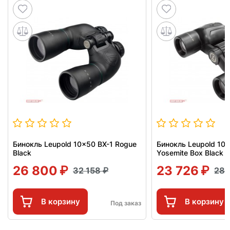
Бинокль Leupold 10x50 BX-1 Rogue
Бинокль Leupold 10x
Black
Yosemite Box Black
26 800
23 726
32 158
28 
В корзину
В корзину
Под заказ