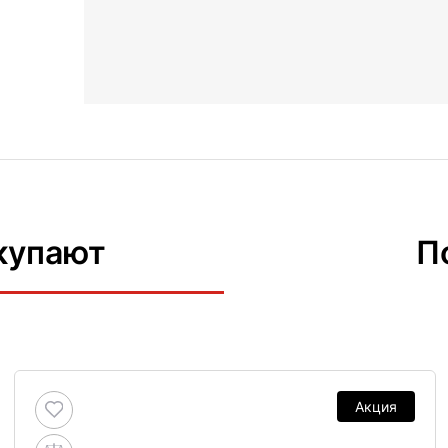
купают
П
Акция