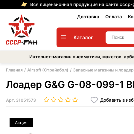
Вся лицензионная продукция на сайте cccp-
Доставка
Оплата
Ко
Каталог
Интернет-магазин пневматики, макетов, арба
Главная
Airsoft (Страйкбол)
Запасные магазины и лоаде
Лоадер G&G G-08-099-1 BB
Добавить в из
Арт.
31051573
Акция