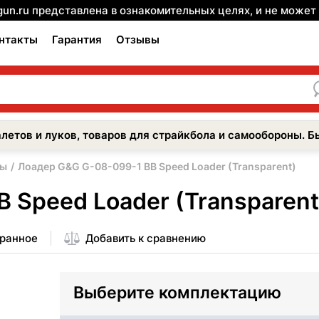
gun.ru представлена в ознакомительных целях, и не може
нтакты
Гарантия
Отзывы
летов и луков, товаров для страйкбола и самообороны. Б
ры
Лоадер G&G G-08-099-1 BB Speed Loader (Transparent)
 Speed Loader (Transparent
бранное
Добавить к сравнению
Выберите комплектацию