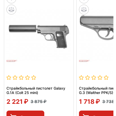
Страйкбольный пистолет Galaxy
Страйкбольный пист
G.1A (Colt 25 mini)
G.3 (Walther PPK/S)
2 221
1 718
3 875
3 738