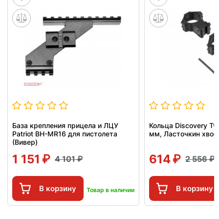
База крепления прицела и ЛЦУ
Кольца Discovery Tw
Patriot BH-MR16 для пистолета
мм, Ласточкин хвос
(Вивер)
1 151
614
4 101
2 556
В корзину
В корзину
Товар в наличии