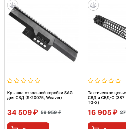
Крышка ствольной коробки SAG
Тактическое цевье 
для СВД (S-20075, Weaver)
СВД и СВД-С (387 мм
TG-3)
34 509
16 905
59 959
27 