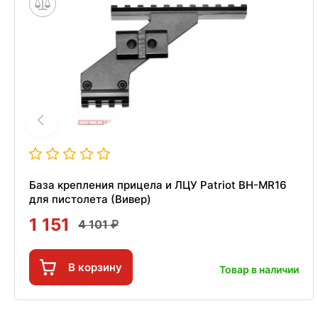
База крепления прицела и ЛЦУ Patriot BH-MR16
для пистолета (Вивер)
1 151
4 101
В корзину
Товар в наличии