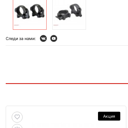
Следи за нами:
Акция