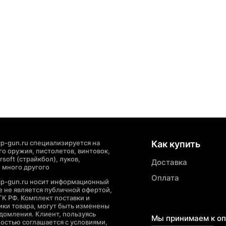
p-gun.ru специализируется на
Как купить
о оружия, пистолетов, винтовок,
soft (страйкбол), луков,
Доставка
 много другого
Оплата
cp-gun.ru носит информационный
де не является публичной офертой,
ГК РФ. Комплект поставки и
ики товара, могут быть изменены
домления. Клиент, пользуясь
Мы принимаем к оп
ностью соглашается с условиями,