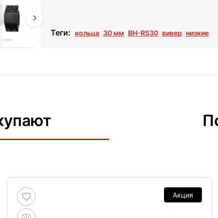
Теги:
кольца
30 мм
BH-RS30
вивер
низкие
купают
П
Акция