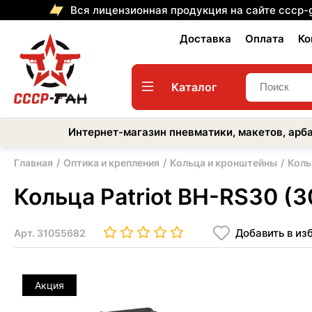
Вся лицензионная продукция на сайте cccp-
Доставка
Оплата
Ко
Каталог
Интернет-магазин пневматики, макетов, арба
Главная
Оптика и крепления
Кольца и кронштейны
Коль
Кольца Patriot BH-RS30 (3
Добавить в из
Арт.
31055682
Акция