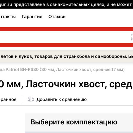
gun.ru представлена в ознакомительных целях, и не може
нтакты
Гарантия
Отзывы
летов и луков, товаров для страйкбола и самообороны. Б
ца Patriot BH-RS30 (30 мм, Ласточкин хвост, средние 17 мм)
0 мм, Ласточкин хвост, сред
бранное
Добавить к сравнению
Выберите комплектацию