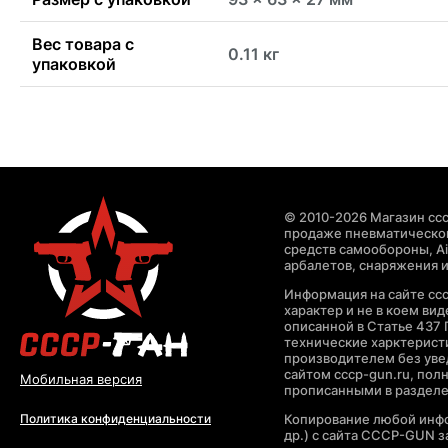
Вес товара с
0.11 кг
упаковкой
© 2010-2026 Магазин ccc
продаже пневматическог
средств самообороны, Air
арбалетов, снаряжения и
Информация на сайте cc
характер и не в коем ви
описанной в Статье 437 
технические харктерист
производителем без уве
сайтом cccp-gun.ru, пол
Мобильная версия
прописанными в раздел
Копирование любой инфо
Политика конфиденциальности
др.) с сайта CCCP-GUN 