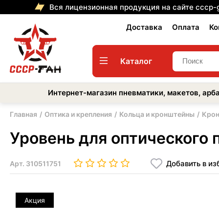
Вся лицензионная продукция на сайте cccp-
Доставка
Оплата
Ко
Каталог
Интернет-магазин пневматики, макетов, арба
Главная
Оптика и крепления
Кольца и кронштейны
Крон
Уровень для оптического 
Добавить в из
Арт.
310511751
Акция