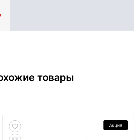
м
охожие товары
Акция