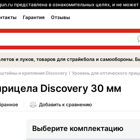
gun.ru представлена в ознакомительных целях, и не може
нтакты
Гарантия
Отзывы
летов и луков, товаров для страйкбола и самообороны. Б
штейны и крепления Discovery
Уровень для оптического приц
прицела Discovery 30 мм
бранное
Добавить к сравнению
Выберите комплектацию