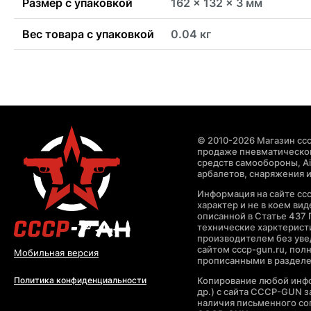
Размер с упаковкой
162 x 132 x 3 мм
Вес товара с упаковкой
0.04 кг
© 2010-2026 Магазин ccc
продаже пневматическог
средств самообороны, Air
арбалетов, снаряжения и
Информация на сайте cc
характер и не в коем ви
описанной в Статье 437 
технические харктерист
производителем без уве
сайтом cccp-gun.ru, пол
Мобильная версия
прописанными в раздел
Копирование любой инфо
Политика конфиденциальности
др.) с сайта CCCP-GUN 
наличия письменного со