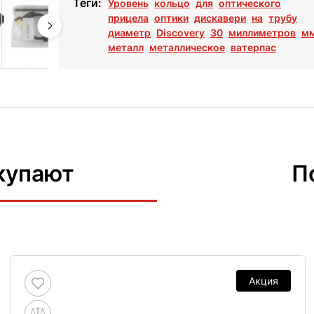
Теги:
Уровень
кольцо
для
оптического
прицела
оптики
дискавери
на
трубу
диаметр
Discovery
30
миллиметров
м
металл
металлическое
ватерпас
купают
П
Акция