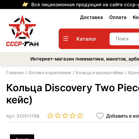
Вся лицензионная продукция на сайте cccp-
Доставка
Оплата
Ко
Каталог
Интернет-магазин пневматики, макетов, арба
Главная
Оптика и крепления
Кольца и кронштейны
Крон
Кольца Discovery Two Piec
кейс)
Добавить в и
Арт.
310511798