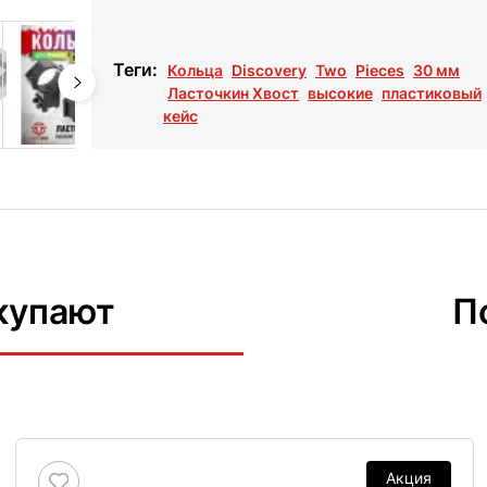
Теги:
Кольца
Discovery
Two
Pieces
30 мм
Ласточкин Хвост
высокие
пластиковый
кейс
купают
П
Акция