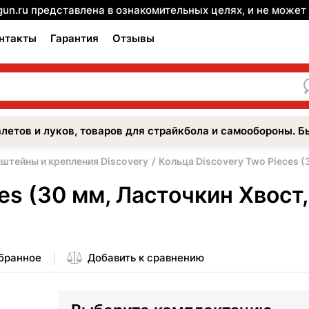
gun.ru представлена в ознакомительных целях, и не може
нтакты
Гарантия
Отзывы
летов и луков, товаров для страйкбола и самообороны. Б
штейны и крепления Discovery
Кольца Discovery Two Pieces (
es (30 мм, Ласточкин Хвост
збранное
Добавить к сравнению