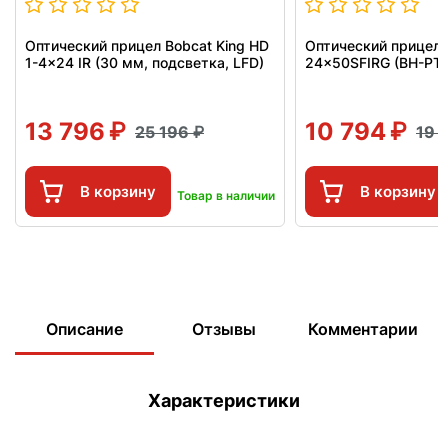
Оптический прицел Bobcat King HD
Оптический прицел P
1-4x24 IR (30 мм, подсветка, LFD)
24x50SFIRG (BH-PT5
13 796
10 794
25 196
19 
В корзину
В корзину
Товар в наличии
Описание
Отзывы
Комментарии
Характеристики