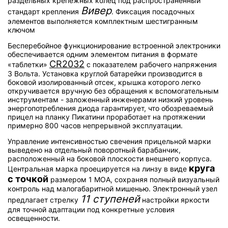
раздельных крепежных колец под распространенный
Вивер
стандарт крепления
. Фиксация посадочных
элементов выполняется комплектным шестигранным
ключом
Бесперебойное функционирование встроенной электроники
обеспечивается одним элементом питания в формате
CR2032
«таблетки»
с показателем рабочего напряжения
3 Вольта. Установка круглой батарейки производится в
боковой изолированный отсек, крышка которого легко
откручивается вручную без обращения к вспомогательным
инструментам - заложенный инженерами низкий уровень
энергопотребления диода гарантирует, что обозреваемый
прицел на планку Пикатини проработает на протяжении
примерно 800 часов непрерывной эксплуатации.
Управление интенсивностью свечения прицельной марки
выведено на отдельный поворотный барабанчик,
расположенный на боковой плоскости внешнего корпуса.
круга
Центральная марка проецируется на линзу в виде
с точкой
размером 1 МОА, сохраняя полный визуальный
контроль над малогабаритной мишенью. Электронный узел
11 ступеней
предлагает стрелку
настройки яркости
для точной адаптации под конкретные условия
освещенности.