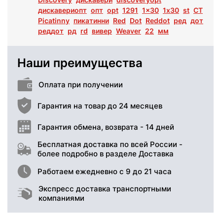
дискавериопт
опт
opt
1291
1x30
1х30
st
СТ
Picatinny
пикатинни
Red
Dot
Reddot
ред
дот
реддот
рд
rd
вивер
Weaver
22
мм
Наши преимущества
Оплата при получении
Гарантия на товар до 24 месяцев
Гарантия обмена, возврата - 14 дней
Бесплатная доставка по всей России -
более подробно в разделе Доставка
Работаем ежедневно с 9 до 21 часа
Экспресс доставка транспортными
компаниями