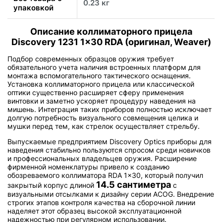
0.23 кг
упаковкой
Описание коллиматорного прицела
Discovery 1231 1x30 RDA (оригинал, Weaver)
Подбор современных образцов оружия требует
обязательного учета наличия встроенных платформ для
монтажа вспомогательного тактического оснащения.
Установка коллиматорного прицела или классической
оптики существенно расширяет сферу применения
винтовки и заметно ускоряет процедуру наведения на
мишень. Интеграция таких приборов полностью исключает
долгую потребность визуального совмещения целика и
мушки перед тем, как стрелок осуществляет стрельбу.
Выпускаемые предприятием Discovery Optics приборы для
наведения стабильно пользуются спросом среди новичков
и профессиональных владельцев оружия. Расширение
фирменной номенклатуры привело к созданию
обозреваемого коллиматора RDA 1x30, который получил
14.5 сантиметра
закрытый корпус длиной
с
визуальными отсылками к дизайну серии ACOG. Внедрение
строгих этапов контроля качества на сборочной линии
наделяет этот образец высокой эксплуатационной
надежностью при регулярном использовании.