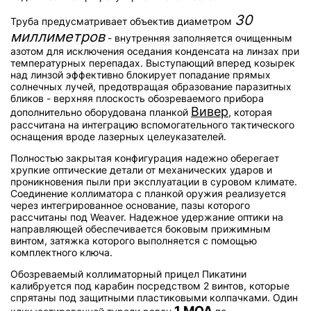
30
Труба предусматривает объектив диаметром
миллиметров
- внутренняя заполняется очищенным
азотом для исключения оседания конденсата на линзах при
температурных перепадах. Выступающий вперед козырек
над линзой эффективно блокирует попадание прямых
солнечных лучей, предотвращая образование паразитных
бликов - верхняя плоскость обозреваемого прибора
Вивер
дополнительно оборудована планкой
, которая
рассчитана на интеграцию вспомогательного тактического
оснащения вроде лазерных целеуказателей.
Полностью закрытая конфигурация надежно оберегает
хрупкие оптические детали от механических ударов и
проникновения пыли при эксплуатации в суровом климате.
Соединение коллиматора с планкой оружия реализуется
через интегрированное основание, пазы которого
рассчитаны под Weaver. Надежное удержание оптики на
направляющей обеспечивается боковым прижимным
винтом, затяжка которого выполняется с помощью
комплектного ключа.
Обозреваемый коллиматорный прицел Пикатини
калибруется под карабин посредством 2 винтов, которые
спрятаны под защитными пластиковыми колпачками. Один
1 МОА