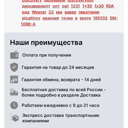
дискавериопт
опт
opt
1231
1x30
1х30
RDA
рда
Weaver
22
мм
вивер
пикатинни
picatinny
красная
точка
в
круге
160103
SM-
1096-A
Наши преимущества
Оплата при получении
Гарантия на товар до 24 месяцев
Гарантия обмена, возврата - 14 дней
Бесплатная доставка по всей России -
более подробно в разделе Доставка
Работаем ежедневно с 9 до 21 часа
Экспресс доставка транспортными
компаниями