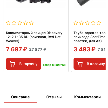
Коллиматорный прицел Discovery
Труба-адаптер теле
1212 1x35 RD (оригинал, Red Dot,
приклада ShotTime 4
Weaver)
пластик, для АК)
7 697
3 493
27 877
7 81
В корзину
В корзину
Товар в наличии
Описание
Отзывы
Комментарии