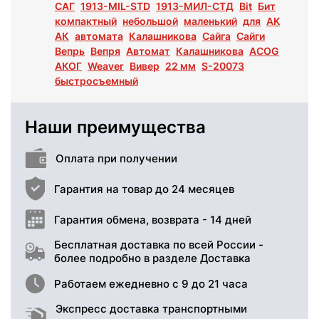
САГ
1913-MIL-STD
1913-МИЛ-СТД
Bit
Бит
компактный
небольшой
маленький
для
AK
АК
автомата
Калашникова
Сайга
Сайги
Вепрь
Вепря
Автомат
Калашникова
ACOG
АКОГ
Weaver
Вивер
22 мм
S-20073
быстросъемный
Наши преимущества
Оплата при получении
Гарантия на товар до 24 месяцев
Гарантия обмена, возврата - 14 дней
Бесплатная доставка по всей России -
более подробно в разделе Доставка
Работаем ежедневно с 9 до 21 часа
Экспресс доставка транспортными