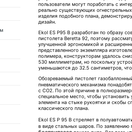
пользователи могут поработать с инт
реально существующих огнестрельных 
изделия подобного плана, демонстрир
дизайн.
мм
Ekol ES P95 B разработан по образу с
пистолета Beretta 92, поэтому рассма
улучшенной эргономикой и расширенны
представленного экземпляра изготовле
полимера, конструкторам удалось сниз
530 миллиметрам, но поскольку устр
уменьшаются до 32.5 сантиметров, что
Обозреваемый пистолет газобаллонный,
пневматического механизма понадобят
с CO2. По этой причине в полноразме
специальное место, чтобы установить 
элемента на стыке рукоятки и скобы с
классического плана.
Ekol ES P 95 B стреляет в полуавтом
в виде стальных шаров. По заявлению