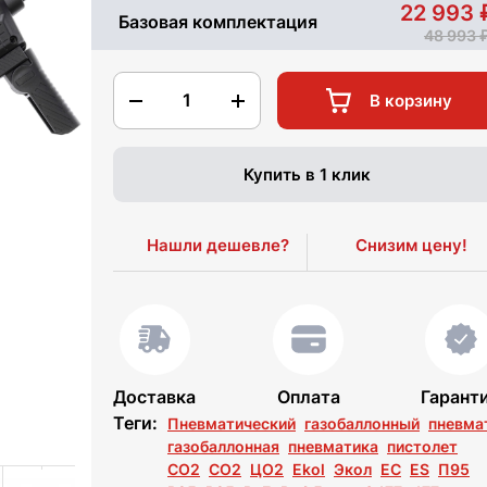
22 993
Базовая комплектация
48 993
1
В корзину
Купить в 1 клик
Нашли дешевле?
Снизим цену!
Доставка
Оплата
Гарант
Теги:
Пневматический
газобаллонный
пневма
газобаллонная
пневматика
пистолет
CO2
СО2
ЦО2
Ekol
Экол
ЕС
ES
П95