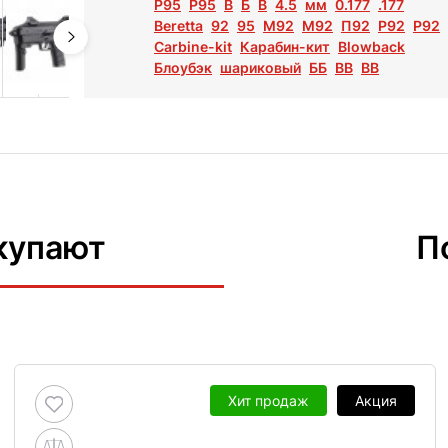
Р95
P95
B
Б
В
4.5
мм
0.177
.177
Beretta
92
95
M92
М92
П92
Р92
P92
Carbine-kit
Карабин-кит
Blowback
Блоубэк
шариковый
ББ
ВВ
BB
купают
П
Хит продаж
Акция