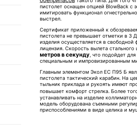
боеприпасов
такого типа. Для того ч
пистолет оснащен опцией BlowBack с 
имитировать функционал огнестрельно
выстрел.
Сертификат приложенный к обозреваем
пистолета не превышает отметки в 3 
изделия осуществляется в свободной ф
лицензия. Скорость вылета стального 
метров в секунду
, что подойдет дл
специальным и импровизированным м
Главным элементом Экол ЕС П95 Б явл
пистолета тактический карабин. На це
тыльник приклада и рукоять имеют пр
повышает комфорт стрелка. Более тог
устанавливать на изделие коллиматорн
модель оборудована съемными регул
приспособлениями в виде целика и му