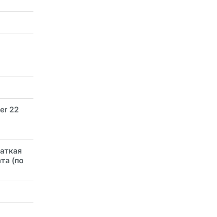
er 22
раткая
та (по