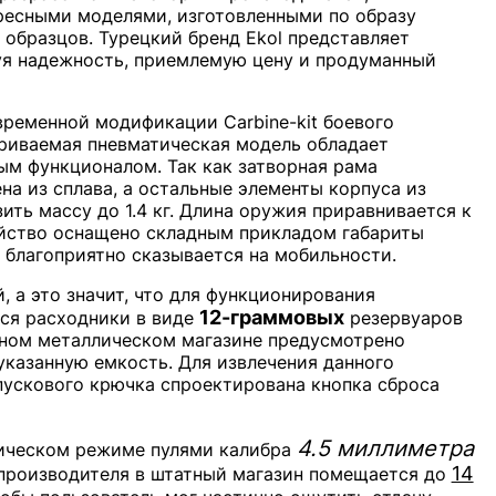
ересными моделями, изготовленными по образу
образцов. Турецкий бренд Ekol представляет
уя надежность, приемлемую цену и продуманный
овременной модификации Carbine-kit боевого
триваемая пневматическая модель обладает
м функционалом. Так как затворная рама
на из сплава, а остальные элементы корпуса из
ить массу до 1.4 кг. Длина оружия приравнивается к
ойство оснащено складным прикладом габариты
 благоприятно сказывается на мобильности.
 а это значит, что для функционирования
12-граммовых
ся расходники в виде
резервуаров
рном металлическом магазине предусмотрено
указанную емкость. Для извлечения данного
пускового крючка спроектирована кнопка сброса
4.5 миллиметра
атическом режиме пулями калибра
14
 производителя в штатный магазин помещается до