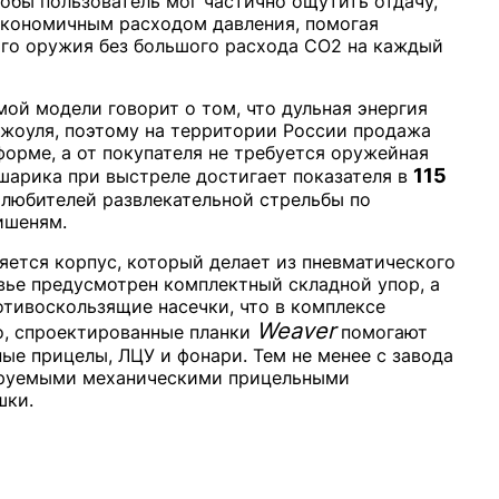
тобы пользователь мог частично ощутить отдачу,
экономичным расходом давления, помогая
го оружия без большого расхода CO2 на каждый
ой модели говорит о том, что дульная энергия
Джоуля, поэтому на территории России продажа
орме, а от покупателя не требуется оружейная
115
шарика при выстреле достигает показателя в
я любителей развлекательной стрельбы по
ишеням.
яется корпус, который делает из пневматического
вье предусмотрен комплектный складной упор, а
отивоскользящие насечки, что в комплексе
Weaver
о, спроектированные планки
помогают
ые прицелы, ЛЦУ и фонари. Тем не менее с завода
ируемыми механическими прицельными
шки.