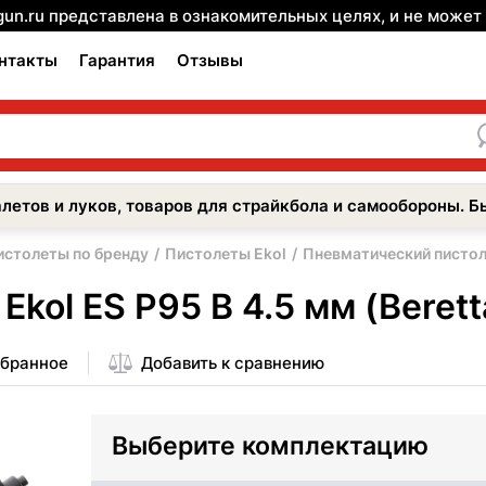
gun.ru представлена в ознакомительных целях, и не може
нтакты
Гарантия
Отзывы
летов и луков, товаров для страйкбола и самообороны. Б
истолеты по бренду
Пистолеты Ekol
Пневматический пистолет
ol ES P95 B 4.5 мм (Beretta
збранное
Добавить к сравнению
Выберите комплектацию