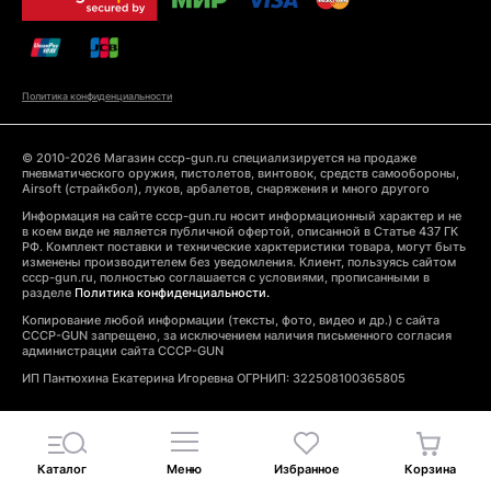
Политика конфиденциальности
© 2010-2026 Магазин cccp-gun.ru специализируется на продаже
пневматического оружия, пистолетов, винтовок, средств самообороны,
Airsoft (страйкбол), луков, арбалетов, снаряжения и много другого
Информация на сайте cccp-gun.ru носит информационный характер и не
в коем виде не является публичной офертой, описанной в Статье 437 ГК
РФ. Комплект поставки и технические харктеристики товара, могут быть
изменены производителем без уведомления. Клиент, пользуясь сайтом
cccp-gun.ru, полностью соглашается с условиями, прописанными в
разделе
Политика конфиденциальности.
Копирование любой информации (тексты, фото, видео и др.) с сайта
CCCP-GUN запрещено, за исключением наличия письменного согласия
администрации сайта CCCP-GUN
ИП Пантюхина Екатерина Игоревна ОГРНИП: 322508100365805
Каталог
Меню
Избранное
Корзина