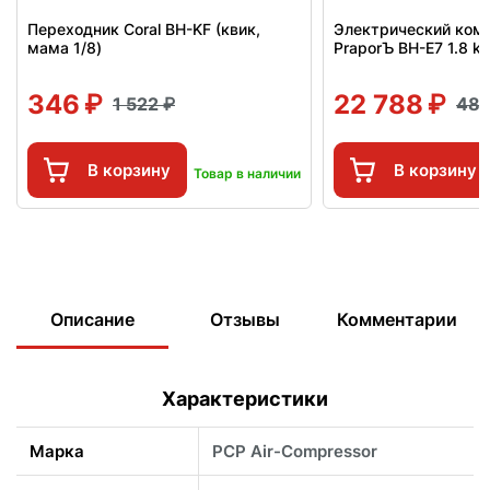
Переходник Coral BH-KF (квик,
Электрический ком
мама 1/8)
PraporЪ BH-E7 1.8 k
346
22 788
1 522
48 
В корзину
В корзину
Товар в наличии
Описание
Отзывы
Комментарии
Характеристики
Марка
PCP Air-Compressor