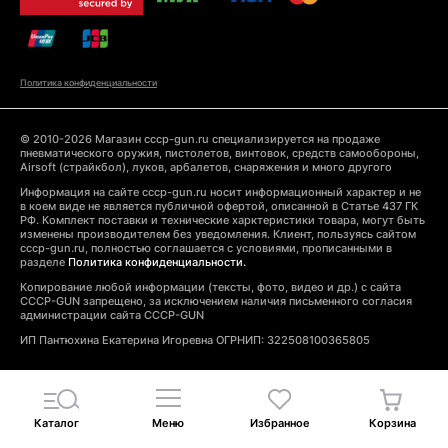
Политика конфиденциальности
© 2010-2026 Магазин cccp-gun.ru специализируется на продаже
пневматического оружия, пистолетов, винтовок, средств самообороны,
Airsoft (страйкбол), луков, арбалетов, снаряжения и много другого
Информация на сайте cccp-gun.ru носит информационный характер и не
в коем виде не является публичной офертой, описанной в Статье 437 ГК
РФ. Комплект поставки и технические харктеристики товара, могут быть
изменены производителем без уведомления. Клиент, пользуясь сайтом
cccp-gun.ru, полностью соглашается с условиями, прописанными в
разделе
Политика конфиденциальности.
Копирование любой информации (тексты, фото, видео и др.) с сайта
CCCP-GUN запрещено, за исключением наличия письменного согласия
администрации сайта CCCP-GUN
ИП Пантюхина Екатерина Игоревна ОГРНИП: 322508100365805
Каталог
Меню
Избранное
Корзина