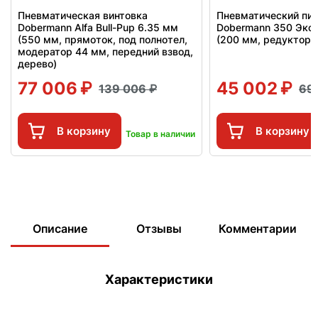
Пневматическая винтовка
Пневматический пи
Dobermann Alfa Bull-Pup 6.35 мм
Dobermann 350 Эксц
(550 мм, прямоток, под полнотел,
(200 мм, редуктор)
модератор 44 мм, передний взвод,
дерево)
77 006
45 002
139 006
69
В корзину
В корзину
Товар в наличии
Описание
Отзывы
Комментарии
Характеристики