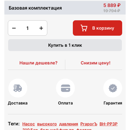
5 889
Базовая комплектация
19 794
1
В корзину
Купить в 1 клик
Нашли дешевле?
Снизим цену!
Доставка
Оплата
Гарантия
Теги:
Насос
высокого
давления
PraporЪ
BH-PP3P
310 Бар
большой фильтр
фостер