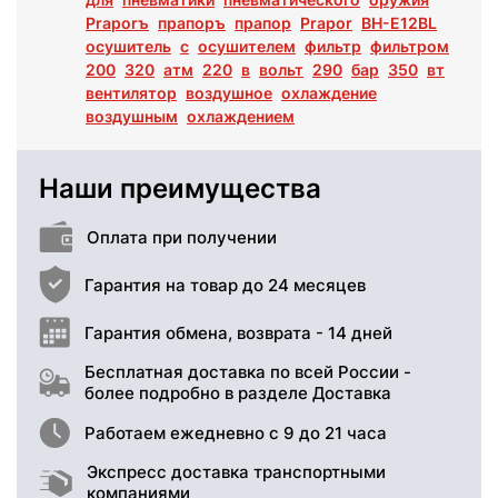
Praporъ
прапоръ
прапор
Prapor
BH-E12BL
осушитель
с
осушителем
фильтр
фильтром
200
320
атм
220
в
вольт
290
бар
350
вт
вентилятор
воздушное
охлаждение
воздушным
охлаждением
Наши преимущества
Оплата при получении
Гарантия на товар до 24 месяцев
Гарантия обмена, возврата - 14 дней
Бесплатная доставка по всей России -
более подробно в разделе Доставка
Работаем ежедневно с 9 до 21 часа
Экспресс доставка транспортными
компаниями