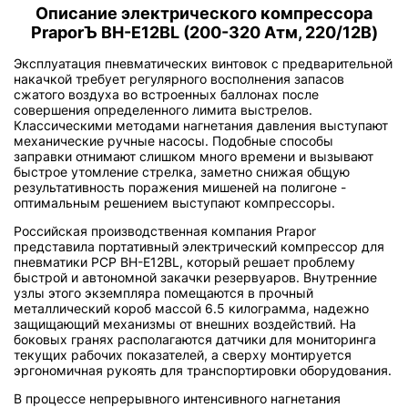
Описание электрического компрессора
PraporЪ BH-E12BL (200-320 Атм, 220/12В)
Эксплуатация пневматических винтовок с предварительной
накачкой требует регулярного восполнения запасов
сжатого воздуха во встроенных баллонах после
совершения определенного лимита выстрелов.
Классическими методами нагнетания давления выступают
механические ручные насосы. Подобные способы
заправки отнимают слишком много времени и вызывают
быстрое утомление стрелка, заметно снижая общую
результативность поражения мишеней на полигоне -
оптимальным решением выступают компрессоры.
Российская производственная компания Prapor
представила портативный электрический компрессор для
пневматики PCP BH-E12BL, который решает проблему
быстрой и автономной закачки резервуаров. Внутренние
узлы этого экземпляра помещаются в прочный
металлический короб массой 6.5 килограмма, надежно
защищающий механизмы от внешних воздействий. На
боковых гранях располагаются датчики для мониторинга
текущих рабочих показателей, а сверху монтируется
эргономичная рукоять для транспортировки оборудования.
В процессе непрерывного интенсивного нагнетания