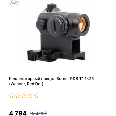
Коллиматорный прицел Borner RDB T1 1x25
(Weaver, Red Dot)
4 794
15 274