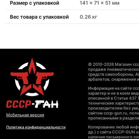
Размер с упаковкой
141 x 71 x 51 мм
Вес товара с упаковкой
0.26 кг
© 2010-2026 Магазин ccc
продаже пневматическог
средств самообороны, Air
арбалетов, снаряжения и
Информация на сайте cc
характер и не в коем ви
описанной в Статье 437 
технические харктерист
производителем без уве
сайтом cccp-gun.ru, пол
Мобильная версия
прописанными в раздел
Копирование любой инфо
Политика конфиденциальности
др.) с сайта CCCP-GUN 
наличия письменного со