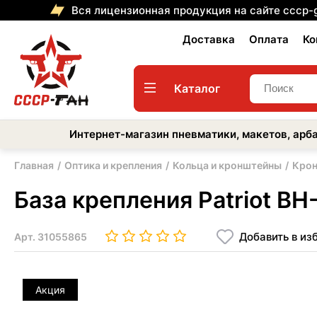
Вся лицензионная продукция на сайте cccp-
Доставка
Оплата
Ко
Каталог
Интернет-магазин пневматики, макетов, арба
Главная
Оптика и крепления
Кольца и кронштейны
Крон
База крепления Patriot B
Добавить в из
Арт.
31055865
Акция