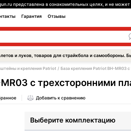
gun.ru представлена в ознакомительных целях, и не може
нтакты
Гарантия
Отзывы
летов и луков, товаров для страйкбола и самообороны. Б
штейны и крепления Patriot
База крепления Patriot BH-MR03 
H-MR03 с трехсторонними пл
бранное
Добавить к сравнению
Выберите комплектацию