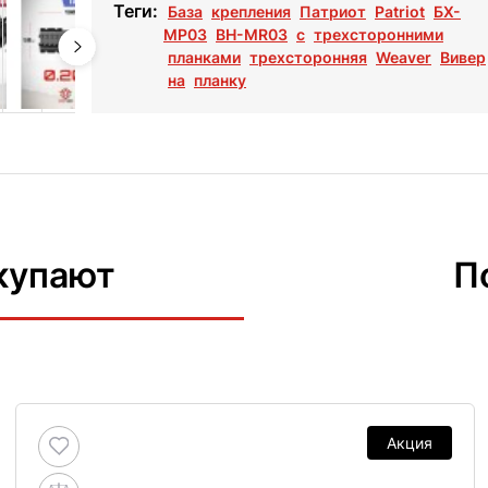
Теги:
База
крепления
Патриот
Patriot
БХ-
МР03
BH-MR03
с
трехсторонними
планками
трехсторонняя
Weaver
Вивер
на
планку
купают
П
Акция