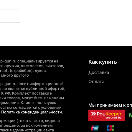
p-gun.ru специализируется на
Как купить
о оружия, пистолетов, винтовок,
soft (страйкбол), луков,
Доставка
 много другого
Оплата
cp-gun.ru носит информационный
де не является публичной офертой,
ГК РФ. Комплект поставки и
ики товара, могут быть изменены
домления. Клиент, пользуясь
Мы принимаем к оп
ностью соглашается с условиями,
е
Политика конфиденциальности.
рмации (тексты, фото, видео и
запрещено, за исключением
гласия администрации сайта