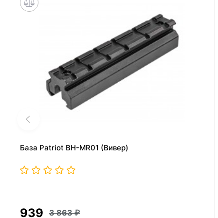
База Patriot BH-MR01 (Вивер)
939
3 863