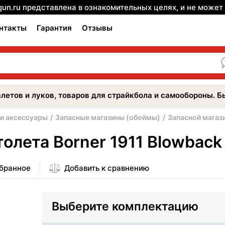
gun.ru представлена в ознакомительных целях, и не може
нтакты
Гарантия
Отзывы
летов и луков, товаров для страйкбола и самообороны. Б
 и аксессуары
Запасные магазины (обоймы)
Запасной магази
олета Borner 1911 Blowback 
збранное
Добавить к сравнению
Выберите комплектацию