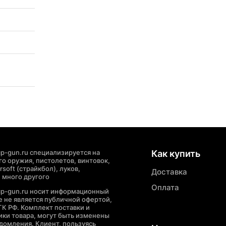
p-gun.ru специализируется на
Как купить
о оружия, пистолетов, винтовок,
soft (страйкбол), луков,
Доставка
 много другого
Оплата
cp-gun.ru носит информационный
де не является публичной офертой,
ГК РФ. Комплект поставки и
ики товара, могут быть изменены
домления. Клиент, пользуясь