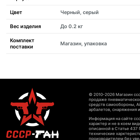
Цвет
Черный, серый
Вес изделия
До 0.2 кг
Комплект
Магазин, упаковка
поставки
© 2010-2026 Магазин ccc
продаже пневматическог
средств самообороны, Air
арбалетов, снаряжения и
Информация на сайте cc
характер и не в коем ви
описанной в Статье 437 
технические харктерист
производителем без уве