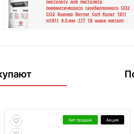
пистолету
для
пистолета
пневматического
газобаллонного
CO2
СО2
Борнер
Borner
Colt
Кольт
1911
m1911
4.5 мм
.177
18
шара
металл
купают
П
Хит продаж
Акция