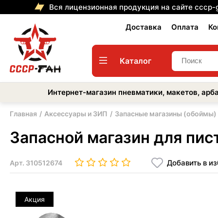
Вся лицензионная продукция на сайте cccp-
Доставка
Оплата
Ко
Каталог
Интернет-магазин пневматики, макетов, арба
Главная
Аксессуары и ЗИП
Запасные магазины (обоймы)
Запасной магазин для пист
Добавить в и
Арт.
310512674
Акция