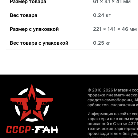
Размер товара
61 x 41 x 41 мм
Вес товара
0.24 кг
Размер с упаковкой
221 x 141 x 46 мм
Вес товара с упаковкой
0.25 кг
© 2010-2026 Магазин ccc
продаже пневматическог
средств самообороны, Air
арбалетов, снаряжения и
Информация на сайте cc
характер и не в коем ви
описанной в Статье 437 
технические харктерист
производителем без уве