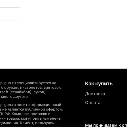
p-gun.ru специализируется на
Как купить
о оружия, пистолетов, винтовок,
soft (страйкбол), луков,
Доставка
 много другого
Оплата
cp-gun.ru носит информационный
де не является публичной офертой,
ГК РФ. Комплект поставки и
ики товара, могут быть изменены
домления. Клиент, пользуясь
Мы принимаем к оп