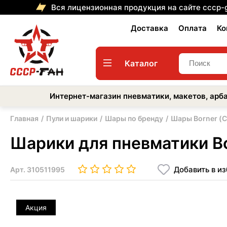
Вся лицензионная продукция на сайте cccp-
Доставка
Оплата
Ко
Каталог
Интернет-магазин пневматики, макетов, арба
Главная
Пули и шарики
Шары по бренду
Шары Borner (
Шарики для пневматики Bor
Добавить в и
Арт.
310511995
Акция