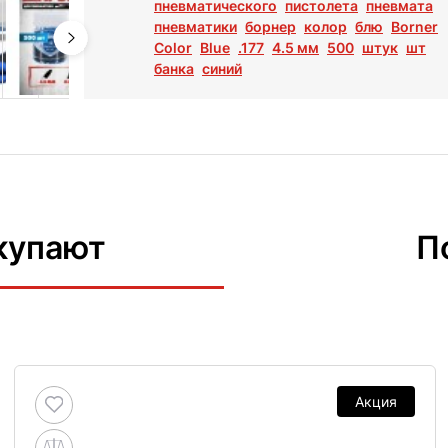
пневматического
пистолета
пневмата
пневматики
борнер
колор
блю
Borner
Color
Blue
.177
4.5 мм
500
штук
шт
банка
синий
купают
П
Акция