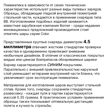
Пневматика в зависимости от своих технических
характеристик использует разные виды пулевых зарядов.
Образцы, обладающие гладкой внутренней геометрией
ствольной части, нуждаются в применении снарядов типа
BB. Изготовлением подобных изделий занимается
известная зарубежная компания Borner - среди недавних
инновационных предложений производителя стоит
отметить шары серии Color.
4.5
Представленные круглые снаряды диаметром
миллиметра
отвечают жестким стандартам проверки
качества и одновременно привлекают внимание
необычным дизайном. В отличие от классических покрытых
медью или цинком боеприпасов обозреваемые шарики
синим
Борнер характеризуются
покрытием.
Параллельно с внешней привлекательностью наружный
слой уменьшает истирание внутренней части бланка, что
увеличивает срок эксплуатации пневматики.
Материалом для изготовления шаров выступает стальной
сплав. Кроме того, снаряды сохранили стандартную
развесовку - каждая пуля в партии характеризуется
массой 0.35 грамма. В практических условиях применения
образцы также показывают оптимальную дистанцию
полета и кучность стрельбы.