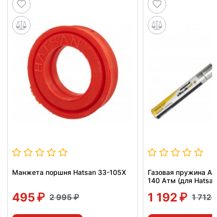
Манжета поршня Hatsan 33-105X
Газовая пружина А
140 Атм (для Hatsan
495
1 192
2 995
1 712