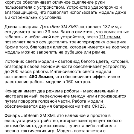
корпуса обеспечивает отличное сцепление руки
пользователя с устройством. Устройство ударопрочно и
влагозащищено, что позволяет использовать модель даже
в экстремальных условиях.
Длина фонарика
ДжетБим 3М ХМЛ
составляет 137 мм, а
его диаметр равен 33 мм. Важно отметить, что компактные
габариты и небольшой вес устройства, всего
121 грамм
,
позволяет легко осуществлять транспортировку фонарика.
Кроме того, благодаря клипсе, которая имеется на корпусе
модель можно закрепить на рубашке или ремне.
Источник света модели - светодиод белого цвета, который,
благодаря своей экономичности обеспечивает устройству
до 200 часов работы. Интенсивность света модели
составляет
480 Люмен
, что обеспечивает эффективное
расстояние работы модели в 160 метров.
Фонарик имеет два режима роботы - максимальный и
настраиваемый, переключение между ними производится
путем поворота головной части. Работа модели
обеспечивается двумя
батарейками типа CR123
.
Фонарь JetBeam 3M XML это надежное и простое в
эксплуатации устройство, которое заинтересует любого
автомобилиста, домохозяина, туриста либо любителя
военно-тактических игр. Модель поставляется с