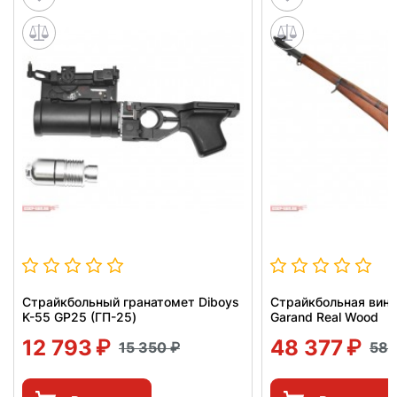
Страйкбольный гранатомет Diboys
Страйкбольная вин
K-55 GP25 (ГП-25)
Garand Real Wood
12 793
48 377
15 350
58 