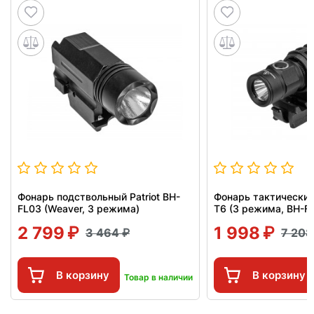
Фонарь подствольный Patriot BH-
Фонарь тактический 
FL03 (Weaver, 3 режима)
Т6 (3 режима, BH-F
2 799
1 998
3 464
7 20
В корзину
В корзину
Товар в наличии