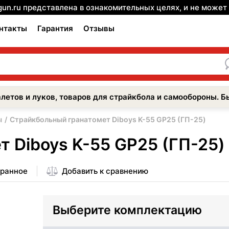
gun.ru представлена в ознакомительных целях, и не може
нтакты
Гарантия
Отзывы
летов и луков, товаров для страйкбола и самообороны. Б
ы
Страйкбольный гранатомет Diboys K-55 GP25 (ГП-25)
 Diboys K-55 GP25 (ГП-25)
бранное
Добавить к сравнению
Выберите комплектацию