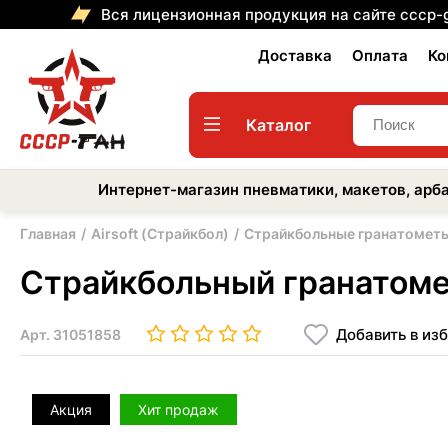
Вся лицензионная продукция на сайте cccp-
Доставка
Оплата
Ко
Каталог
Интернет-магазин пневматики, макетов, арба
Главная
Airsoft (Страйкбол)
Страйкбольные гранатомет
Страйкбольный гранатомет
Добавить в из
Арт.
31051858
Акция
Хит продаж