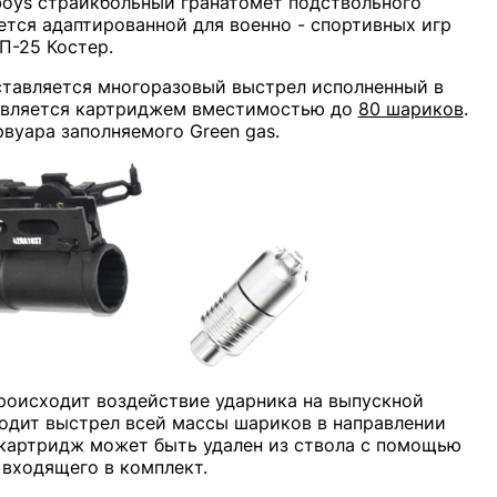
boys страйкбольный гранатомет подствольного
ется адаптированной для военно - спортивных игр
П-25 Костер.
ставляется многоразовый выстрел исполненный в
 является картриджем вместимостью до
80 шариков
.
рвуара заполняемого Green gas.
происходит воздействие ударника на выпускной
ходит выстрел всей массы шариков в направлении
картридж может быть удален из ствола с помощью
 входящего в комплект.