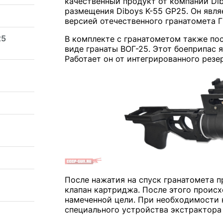
качественный продукт от компании Di
размещения Diboys K-55 GP25. Он явля
версией отечественного гранатомета Г
25
В комплекте с гранатометом также по
виде гранаты ВОГ-25. Этот боеприпас
Работает он от интегрированного резе
После нажатия на спуск гранатомета 
клапан картриджа. После этого проис
намеченной цели. При необходимости 
специального устройства экстрактора