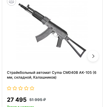
Страйкбольный автомат Cyma CM040B АК-105 (6
мм, складной, Калашников)
27 495
51 995
Товар в наличии