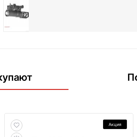
купают
П
Акция