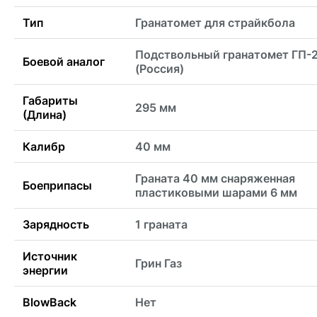
Тип
Гранатомет для страйкбола
Подствольный гранатомет ГП-
Боевой аналог
(Россия)
Габариты
295 мм
(Длина)
Калибр
40 мм
Граната 40 мм снаряженная
Боеприпасы
пластиковыми шарами 6 мм
Зарядность
1 граната
Источник
Грин Газ
энергии
BlowBack
Нет