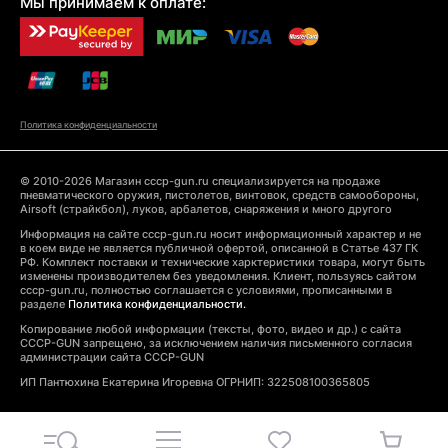
Мы принимаем к оплате:
Политика конфиденциальности
© 2010-2026 Магазин cccp-gun.ru специализируется на продаже
пневматического оружия, пистолетов, винтовок, средств самообороны,
Airsoft (страйкбол), луков, арбалетов, снаряжения и много другого
Информация на сайте cccp-gun.ru носит информационный характер и не
в коем виде не является публичной офертой, описанной в Статье 437 ГК
РФ. Комплект поставки и технические харктеристики товара, могут быть
изменены производителем без уведомления. Клиент, пользуясь сайтом
cccp-gun.ru, полностью соглашается с условиями, прописанными в
разделе
Политика конфиденциальности.
Копирование любой информации (тексты, фото, видео и др.) с сайта
CCCP-GUN запрещено, за исключением наличия письменного согласия
администрации сайта CCCP-GUN
ИП Пантюхина Екатерина Игоревна ОГРНИП: 322508100365805