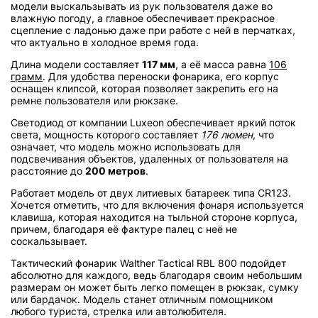
модели выскальзывать из рук пользователя даже во
влажную погоду, а главное обеспечивает прекрасное
сцепление с ладонью даже при работе с ней в перчатках,
что актуально в холодное время года.
Длина модели составляет
117 мм
, а её масса равна
106
грамм
. Для удобства переноски фонарика, его корпус
оснащен клипсой, которая позволяет закрепить его на
ремне пользователя или рюкзаке.
Светодиод от компании Luxeon обеспечивает яркий поток
света, мощность которого составляет
176 люмен
, что
означает, что модель можно использовать для
подсвечивания объектов, удаленных от пользователя на
расстояние до
200 метров
.
Работает модель от двух литиевых батареек типа CR123.
Хочется отметить, что для включения фонаря используется
клавиша, которая находится на тыльной стороне корпуса,
причем, благодаря её фактуре палец с неё не
соскальзывает.
Тактический фонарик Walther Tactical RBL 800 подойдет
абсолютно для каждого, ведь благодаря своим небольшим
размерам он может быть легко помещен в рюкзак, сумку
или бардачок. Модель станет отличным помощником
любого туриста, стрелка или автолюбителя.