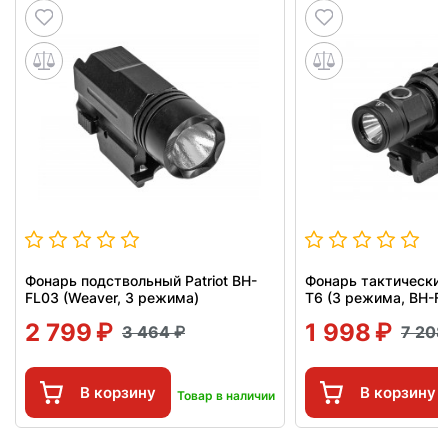
Фонарь подствольный Patriot BH-
Фонарь тактический 
FL03 (Weaver, 3 режима)
Т6 (3 режима, BH-F
2 799
1 998
3 464
7 20
В корзину
В корзину
Товар в наличии