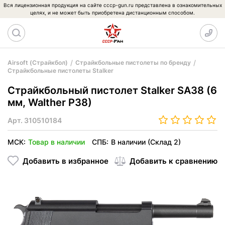
Вся лицензионная продукция на сайте cccp-gun.ru представлена в ознакомительных
целях, и не может быть приобретена дистанционным способом.
Airsoft (Страйкбол)
Страйкбольные пистолеты по бренду
Страйкбольные пистолеты Stalker
Страйкбольный пистолет Stalker SA38 (6
мм, Walther P38)
Арт.
310510184
МСК:
Товар в наличии
СПБ:
В наличии (Склад 2)
Добавить в избранное
Добавить к сравнению