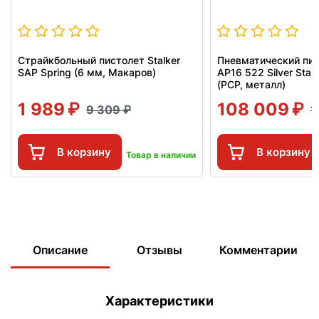
Страйкбольный пистолет Stalker
Пневматический пи
SAP Spring (6 мм, Макаров)
AP16 522 Silver Stan
(PCP, металл)
1 989
108 009
9 309
1
В корзину
В корзину
Товар в наличии
Описание
Отзывы
Комментарии
Характеристики