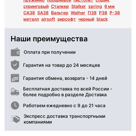
спринговый
Сталкер
Stalker
spring
6 мм
СА38
SA38
Вальтер
Walher
П38
P38
P-38
металл
airsoft
аирсофт
черный
black
Наши преимущества
Оплата при получении
Гарантия на товар до 24 месяцев
Гарантия обмена, возврата - 14 дней
Бесплатная доставка по всей России -
более подробно в разделе Доставка
Работаем ежедневно с 9 до 21 часа
Экспресс доставка транспортными
компаниями