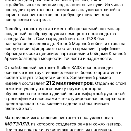
страйкбольные вариации под пластиковые пули. Из числа
последних пристального внимания заслуживает линейка
спринговых пистолетов, не требующих питания для
совершения выстрела.
Подобную конструкцию имеет обозреваемый экземпляр,
созданный по образу оружия немецкого производства
завода Walther. Самозарядный пистолет P.38 был
разработан незадолго до Второй Мировой войны и стоял на
вооружении офицерского состава германии. Трофейные
образцы высоко ценились партизанами и бойцами Красной
Армии благодаря мощности, точности и надежности.
Страйкбольный пистолет Stalker SA38 воспроизводит
основные конструктивные элементы боевого прототипа и
соответствует габаритам оного. Заявленный размер
212 миллиметров
изделия составляет
. Отдельно стоит
отметить удачную эргономику оружия, которая
обусловлена не только длиной, но и комфортной рукояткой
с рельефными насечками - текстурированная поверхность
предотвращает скольжение ладони и обеспечивает
плотный хват.
Материалом изготовления пистолета послужил сплав
металла
, из которого создается рама и кожух-затвор.
При этом накладки рукояти выполнены из полимера.