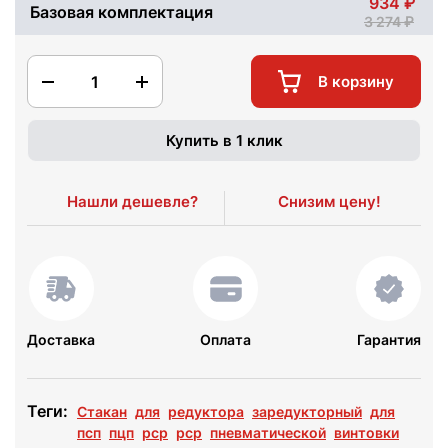
934
Базовая комплектация
3 274
1
В корзину
Купить в 1 клик
Нашли дешевле?
Снизим цену!
Доставка
Оплата
Гарантия
Теги:
Стакан
для
редуктора
заредукторный
для
псп
пцп
рср
pcp
пневматической
винтовки