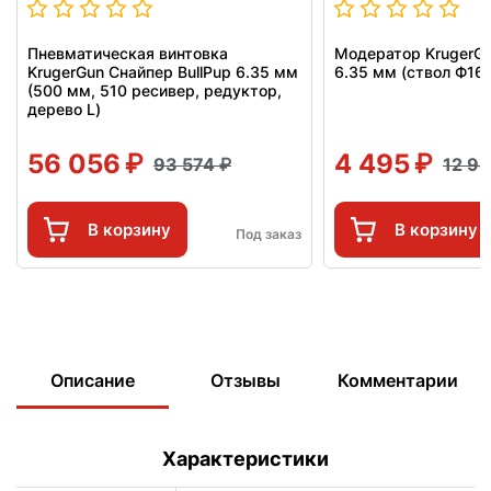
Пневматическая винтовка
Модератор KrugerG
KrugerGun Снайпер BullPup 6.35 мм
6.35 мм (ствол Ф16,
(500 мм, 510 ресивер, редуктор,
дерево L)
56 056
4 495
93 574
12 9
В корзину
В корзину
Под заказ
Описание
Отзывы
Комментарии
Характеристики