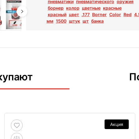
пневматики
пневматического
оружия
борнер
колор
цветные
красные
красный
цвет
.177
Borner
Color
Red
4.
мм
1500
штук
шт
банка
купают
П
Акция