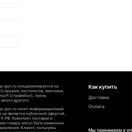
p-gun.ru специализируется на
Как купить
о оружия, пистолетов, винтовок,
soft (страйкбол), луков,
Доставка
 много другого
Оплата
cp-gun.ru носит информационный
де не является публичной офертой,
ГК РФ. Комплект поставки и
ики товара, могут быть изменены
домления. Клиент, пользуясь
Мы принимаем к оп