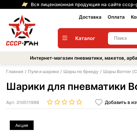
Вся лицензионная продукция на сайте cccp-
Доставка
Оплата
Ко
Каталог
Интернет-магазин пневматики, макетов, арба
Главная
Пули и шарики
Шары по бренду
Шары Borner (
Шарики для пневматики Bor
Добавить в и
Арт.
310511998
Акция