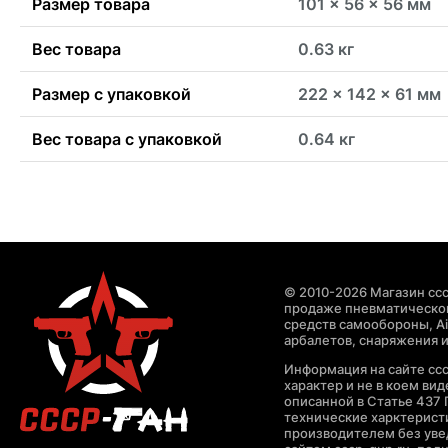
Размер товара
101 x 56 x 56 мм
Вес товара
0.63 кг
Размер с упаковкой
222 x 142 x 61 мм
Вес товара с упаковкой
0.64 кг
© 2010-2026 Магазин ccc
продаже пневматическог
средств самообороны, Air
арбалетов, снаряжения и
Информация на сайте cc
характер и не в коем ви
описанной в Статье 437 
технические харктерист
производителем без уве