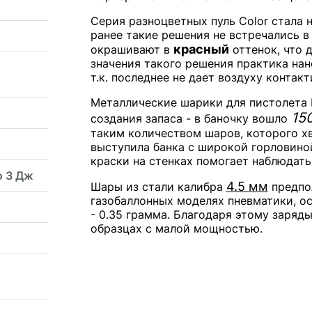
Серия разноцветных пуль Color стала н
ранее такие решения не встречались в
красный
окрашивают в
оттенок, что 
значения такого решения практика на
т.к. последнее не дает воздуху контак
Металлические шарики для пистолета 
15
создания запаса - в баночку вошло
таким количеством шаров, которого хв
выступила банка с широкой горловино
краски на стенках помогает наблюдать
о 3 Дж
4.5 мм
Шары из стали калибра
предпо
газобаллонных моделях пневматики, о
- 0.35 грамма. Благодаря этому заряд
образцах с малой мощностью.