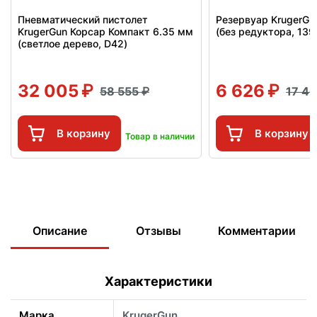
Пневматический пистолет
Резервуар KrugerGu
KrugerGun Корсар Компакт 6.35 мм
(без редуктора, 13
(светлое дерево, D42)
32 005
6 626
58 555
17 4
В корзину
В корзину
Товар в наличии
Описание
Отзывы
Комментарии
Характеристики
Марка
KrugerGun