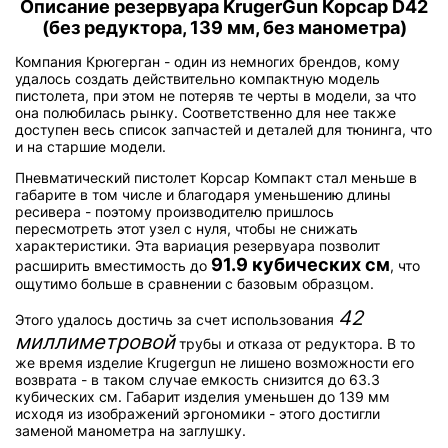
Описание резервуара KrugerGun Корсар D42
(без редуктора, 139 мм, без манометра)
Компания Крюгерган - один из немногих брендов, кому
удалось создать действительно компактную модель
пистолета, при этом не потеряв те черты в модели, за что
она полюбилась рынку. Соответственно для нее также
доступен весь список запчастей и деталей для тюнинга, что
и на старшие модели.
Пневматический пистолет Корсар Компакт стал меньше в
габарите в том числе и благодаря уменьшению длины
ресивера - поэтому производителю пришлось
пересмотреть этот узел с нуля, чтобы не снижать
характеристики. Эта вариация резервуара позволит
91.9 кубических см
расширить вместимость до
, что
ощутимо больше в сравнении с базовым образцом.
42
Этого удалось достичь за счет использования
миллиметровой
трубы и отказа от редуктора. В то
же время изделие Krugergun не лишено возможности его
возврата - в таком случае емкость снизится до 63.3
кубических см. Габарит изделия уменьшен до 139 мм
исходя из изображений эргономики - этого достигли
заменой манометра на заглушку.