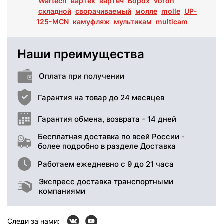
Wartech
вартек
вартеч
Ворох
voroh
складной
сворачиваемый
молле
molle
UP-
125-MCN
камуфляж
мультикам
multicam
Наши преимущества
Оплата при получении
Гарантия на товар до 24 месяцев
Гарантия обмена, возврата - 14 дней
Бесплатная доставка по всей России -
более подробно в разделе Доставка
Работаем ежедневно с 9 до 21 часа
Экспресс доставка транспортными
компаниями
Следи за нами: