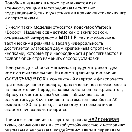
Подобные изделия широко применяются как
военнослужащими и сотрудниками силовых
подразделений, так и участниками военно-тактических игр,
и спортсменами.
К числу таких моделей относится подсумок Wartech
«Ворох». Изделие совместимо как с экипировкой,
MOLLE
оснащенной интерфейсом
, так и с обычными
тактическими ремнями. Такая универсальность
достигается благодаря двум крепежным стропам с
кнопками, которые при необходимости расстегиваются и
позволяют быстро изменить способ установки.
Подсумок для сброса магазинов предусматривает два
режима использования. Во время транспортировки он
складывается
в компактный сверток и фиксируется
при помощи панели велкро, практически не занимая места
на снаряжении. Перед началом работы он раскрывается,
образуя вместительный мешок - объем позволит
разместить до 8 магазинов от автоматов семейства АК
емкостью 30 патронов, а также другое совместимое
снаряжение схожих габаритов.
нейлоновая
При изготовлении используется прочная
ткань, отличающаяся высокой устойчивостью к истиранию,
разрывным нагрузкам, воздействию влаги и перепадам