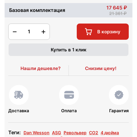
17 645
Базовая комплектация
21 361
1
В корзину
Купить в 1 клик
Нашли дешевле?
Снизим цену!
Доставка
Оплата
Гарантия
Теги:
Dan Wesson
ASG
Револьвер
СО2
4 дюйма