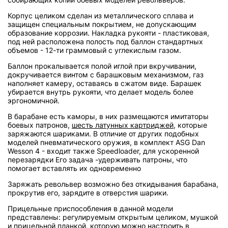
Корпус целиком сделан из металлического сплава и
защищен специальным покрытием, не допускающим
образование коррозии. Накладка рукояти - пластиковая,
под ней расположена полость под баллон стандартных
объемов - 12-ти граммовый с углекислым газом.
Баллон прокалывается полой иглой при вкручивании,
докручивается винтом с барашковым механизмом, газ
наполняет камеру, оставаясь в сжатом виде. Барашек
убирается внутрь рукояти, что делает модель более
эргономичной.
В барабане есть каморы, в них размещаются имитаторы
боевых патронов,
шесть латунных картриджей
, которые
заряжаются шариками. В отличие от других подобных
моделей пневматического оружия, в комплект ASG Dan
Wesson 4 - входит также Speedloader, для ускоренной
перезарядки Его задача -удерживать патроны, что
помогает вставлять их одновременно
Заряжать револьвер возможно без откидывания барабана,
прокрутив его, зарядите в отверстия шарики.
Прицельные приспособления в данной модели
представлены: регулируемым открытым целиком, мушкой
и прицельной планкой, которую можно настроить в