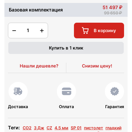
51 497
Базовая комплектация
99 650
1
В корзину
Купить в 1 клик
Нашли дешевле?
Снизим цену!
Доставка
Оплата
Гарантия
Теги:
СО2
3 Дж
CZ
4.5 мм
SP 01
пистолет
гладкий