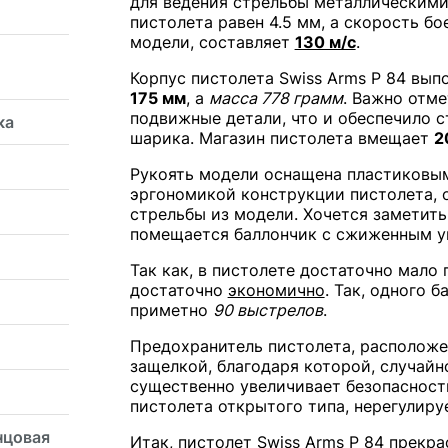
для ведения стрельбы металлическими
пистолета равен 4.5 мм, а скорость бо
модели, составляет
130 м/с
.
Корпус пистолета Swiss Arms P 84 вып
175 мм
, а
масса 778 грамм
. Важно отме
подвижные детали, что и обеспечило с
ка
шарика. Магазин пистолета вмещает
2
Рукоять модели оснащена пластиковым
эргономикой конструкции пистолета, 
стрельбы из модели. Хочется заметить,
помещается баллончик с сжиженным уг
Так как, в пистолете достаточно мало
достаточно
экономично
. Так, одного 
приметно
90 выстрелов
.
Предохранитель пистолета, расположе
защелкой, благодаря которой, случай
существенно увеличивает безопасност
пистолета открытого типа, нерегулиру
нцовая
Итак, пистолет Swiss Arms P 84 прекр