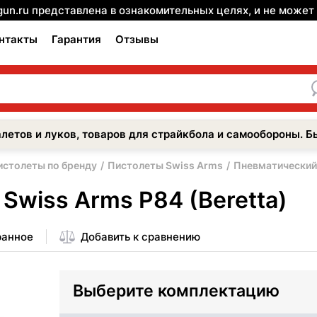
gun.ru представлена в ознакомительных целях, и не може
нтакты
Гарантия
Отзывы
летов и луков, товаров для страйкбола и самообороны. Б
истолеты по бренду
Пистолеты Swiss Arms
Пневматический 
Swiss Arms P84 (Beretta)
ранное
Добавить к сравнению
Выберите комплектацию