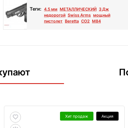
Теги:
4.5 мм
МЕТАЛЛИЧЕСКИЙ
3 Дж
недорогой
Swiss Arms
мощный
пистолет
Beretta
СО2
M84
купают
П
Хит продаж
Акция