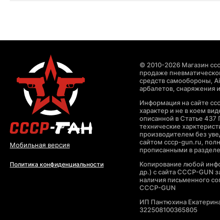
© 2010-2026 Магазин ccc
продаже пневматическог
средств самообороны, Air
арбалетов, снаряжения и
Информация на сайте cc
характер и не в коем ви
описанной в Статье 437 
технические харктерист
производителем без уве
сайтом cccp-gun.ru, пол
Мобильная версия
прописанными в раздел
Копирование любой инфо
Политика конфиденциальности
др.) с сайта CCCP-GUN 
наличия письменного со
CCCP-GUN
ИП Пантюхина Екатерин
322508100365805