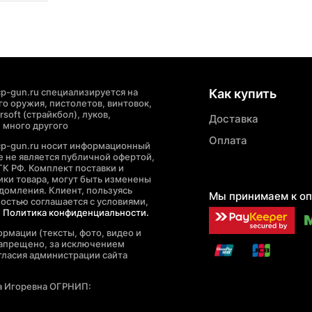
p-gun.ru специализируется на
Как купить
о оружия, пистолетов, винтовок,
soft (страйкбол), луков,
Доставка
 много другого
Оплата
cp-gun.ru носит информационный
де не является публичной офертой,
ГК РФ. Комплект поставки и
ики товара, могут быть изменены
домления. Клиент, пользуясь
Мы принимаем к оп
ностью соглашается с условиями,
е
Политика конфиденциальности.
рмации (тексты, фото, видео и
запрещено, за исключением
гласия администрации сайта
а Игоревна ОГРНИП: