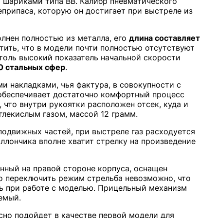
 шариками типа BB. Калибр пневматического
еприпаса, которую он достигает при выстреле из
олнен полностью из металла, его
длина составляет
тить, что в модели почти полностью отсутствуют
толь высокий показатель начальной скорости
0 стальных сфер
.
и накладками, чья фактура, в совокупности с
обеспечивает достаточно комфортный процесс
 что внутри рукоятки расположен отсек, куда и
лекислым газом, массой 12 грамм.
 подвижных частей, при выстреле газ расходуется
баллончика вполне хватит стрелку на произведение
нный на правой стороне корпуса, оснащен
но переключить режим стрельба невозможно, что
ь при работе с моделью. Прицельный механизм
емый.
асно подойдет в качестве первой модели для