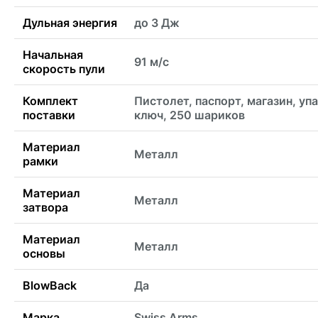
Дульная энергия
до 3 Дж
Начальная
91 м/с
скорость пули
Комплект
Пистолет, паспорт, магазин, уп
поставки
ключ, 250 шариков
Материал
Металл
рамки
Материал
Металл
затвора
Материал
Металл
основы
BlowBack
Да
Марка
Swiss Arms