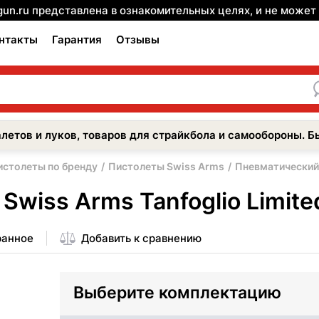
gun.ru представлена в ознакомительных целях, и не може
нтакты
Гарантия
Отзывы
летов и луков, товаров для страйкбола и самообороны. Б
истолеты по бренду
Пистолеты Swiss Arms
Пневматический 
Swiss Arms Tanfoglio Limit
ранное
Добавить к сравнению
Выберите комплектацию