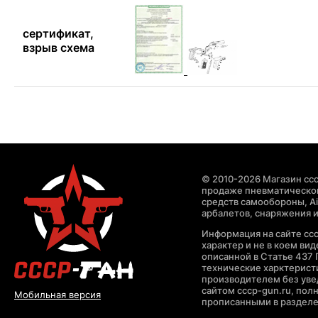
сертификат,
взрыв схема
© 2010-2026 Магазин ccc
продаже пневматическог
средств самообороны, Air
арбалетов, снаряжения и
Информация на сайте cc
характер и не в коем ви
описанной в Статье 437 
технические харктерист
производителем без уве
сайтом cccp-gun.ru, пол
Мобильная версия
прописанными в раздел