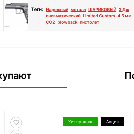
Теги:
Надежный
металл
ШАРИКОВЫЙ
3 Дж
пневматический
Limited Custom
4.5 мм
СО2
blowback
пистолет
купают
П
Хит продаж
Акция