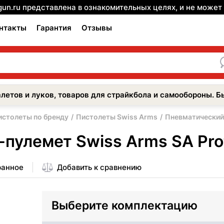
gun.ru представлена в ознакомительных целях, и не може
нтакты
Гарантия
Отзывы
летов и луков, товаров для страйкбола и самообороны. Б
истолеты по бренду
Пистолеты Swiss Arms
Пневматический 
пулемет Swiss Arms SA Prot
ранное
Добавить к сравнению
Выберите комплектацию