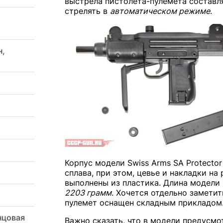
выстрела пистолета-пулемета состав
стрелять в
автоматическом режиме
.
н,
Корпус модели Swiss Arms SA Protecto
сплава, при этом, цевье и накладки н
выполнены из пластика. Длина модели
2203 грамм
. Хочется отдельно замети
пулемет оснащен складным прикладом
нцовая
Важно сказать, что в модели предусм