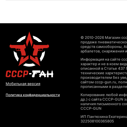
© 2010-2026 Магазин ccc
продаже пневматическог
средств самообороны, Air
арбалетов, снаряжения и
Информация на сайте cc
характер и не в коем ви
описанной в Статье 437 
технические харктерист
производителем без уве
сайтом cccp-gun.ru, пол
Мобильная версия
прописанными в раздел
Копирование любой инфо
Политика конфиденциальности
др.) с сайта CCCP-GUN 
наличия письменного со
CCCP-GUN
ИП Пантюхина Екатерин
322508100365805