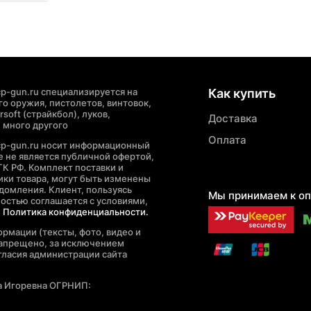
p-gun.ru специализируется на
Как купить
о оружия, пистолетов, винтовок,
soft (страйкбол), луков,
Доставка
 много другого
Оплата
cp-gun.ru носит информационный
де не является публичной офертой,
ГК РФ. Комплект поставки и
ики товара, могут быть изменены
домления. Клиент, пользуясь
Мы принимаем к оп
ностью соглашается с условиями,
е
Политика конфиденциальности.
рмации (тексты, фото, видео и
запрещено, за исключением
гласия администрации сайта
а Игоревна ОГРНИП: