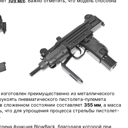
ляет
105 м/с
. Важно отметить, что модель способна
r изготовлен преимущественно из металлического
а рукоять пневматического пистолета-пулемета
 в сложенном состоянии составляет
355 мм
, а масса
ть, что для упрощения процесса стрельбы пистолет-
.
отрена функция
BlowBack
, благодаря которой при