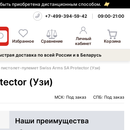
т быть приобретена дистанционным способом.
+7-499-394-59-42
09:00-21:00
Личный
Избранное
Сравнение
Корзина
кабинет
ыстрая доставка по всей России и в Беларусь
пистолет-пулемет Swiss Arms SA Protector (Узи)
ector (Узи)
МСК:
Под заказ
СПБ:
Под заказ
Наши преимущества