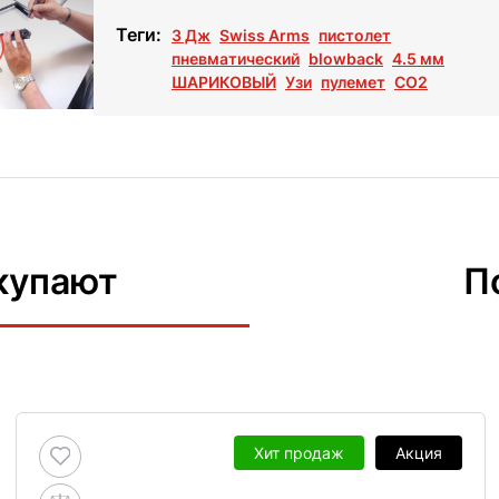
Теги:
3 Дж
Swiss Arms
пистолет
пневматический
blowback
4.5 мм
ШАРИКОВЫЙ
Узи
пулемет
СО2
купают
П
Хит продаж
Акция