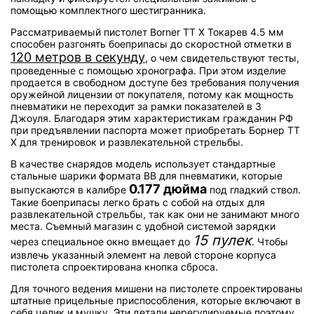
помощью комплектного шестигранника.
Рассматриваемый пистолет Borner TT X Токарев 4.5 мм
способен разгонять боеприпасы до скоростной отметки в
120 метров в секунду
, о чем свидетельствуют тесты,
проведенные с помощью хронографа. При этом изделие
продается в свободном доступе без требования получения
оружейной лицензии от покупателя, потому как мощность
пневматики не переходит за рамки показателей в 3
Джоуля. Благодаря этим характеристикам гражданин РФ
при предъявлении паспорта может приобретать Борнер ТТ
Х для тренировок и развлекательной стрельбы.
В качестве снарядов модель использует стандартные
стальные шарики формата BB для пневматики, которые
0.177 дюйма
выпускаются в калибре
под гладкий ствол.
Такие боеприпасы легко брать с собой на отдых для
развлекательной стрельбы, так как они не занимают много
места. Съемный магазин с удобной системой зарядки
15 пулек
через специальное окно вмещает до
. Чтобы
извлечь указанный элемент на левой стороне корпуса
пистолета спроектирована кнопка сброса.
Для точного ведения мишени на пистолете спроектированы
штатные прицельные приспособления, которые включают в
себя целик и мушку. Эти детали нерегулируемые поэтому