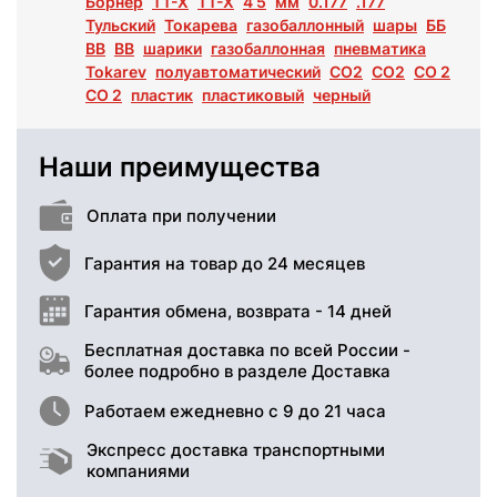
Борнер
TT-X
ТТ-Х
4 5
мм
0.177
.177
Тульский
Токарева
газобаллонный
шары
ББ
BB
ВВ
шарики
газобаллонная
пневматика
Tokarev
полуавтоматический
CO2
СО2
СО 2
CO 2
пластик
пластиковый
черный
Наши преимущества
Оплата при получении
Гарантия на товар до 24 месяцев
Гарантия обмена, возврата - 14 дней
Бесплатная доставка по всей России -
более подробно в разделе Доставка
Работаем ежедневно с 9 до 21 часа
Экспресс доставка транспортными
компаниями