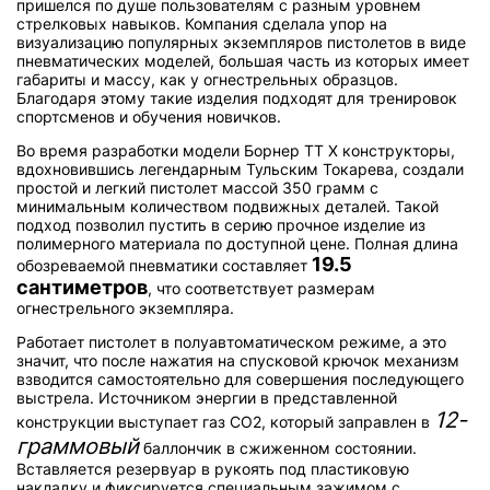
пришелся по душе пользователям с разным уровнем
стрелковых навыков. Компания сделала упор на
визуализацию популярных экземпляров пистолетов в виде
пневматических моделей, большая часть из которых имеет
габариты и массу, как у огнестрельных образцов.
Благодаря этому такие изделия подходят для тренировок
спортсменов и обучения новичков.
Во время разработки модели Борнер ТТ Х конструкторы,
вдохновившись легендарным Тульским Токарева, создали
простой и легкий пистолет массой 350 грамм с
минимальным количеством подвижных деталей. Такой
подход позволил пустить в серию прочное изделие из
полимерного материала по доступной цене. Полная длина
19.5
обозреваемой пневматики составляет
сантиметров
, что соответствует размерам
огнестрельного экземпляра.
Работает пистолет в полуавтоматическом режиме, а это
значит, что после нажатия на спусковой крючок механизм
взводится самостоятельно для совершения последующего
выстрела. Источником энергии в представленной
12-
конструкции выступает газ CO2, который заправлен в
граммовый
баллончик в сжиженном состоянии.
Вставляется резервуар в рукоять под пластиковую
накладку и фиксируется специальным зажимом с