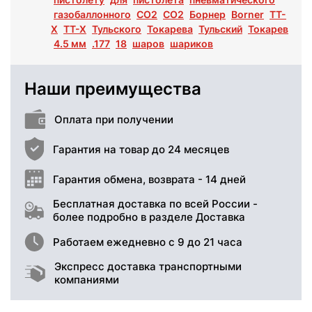
газобаллонного
CO2
СО2
Борнер
Borner
ТТ-
Х
TT-X
Тульского
Токарева
Тульский
Токарев
4.5 мм
.177
18
шаров
шариков
Наши преимущества
Оплата при получении
Гарантия на товар до 24 месяцев
Гарантия обмена, возврата - 14 дней
Бесплатная доставка по всей России -
более подробно в разделе Доставка
Работаем ежедневно с 9 до 21 часа
Экспресс доставка транспортными
компаниями