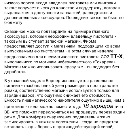
низкого порога входа владелец пистолета или винтовки
также получает высокую качество и поддержку, которая
выражается в доступности запчастей, расходников и
дополнительных аксессуаров. Последние также не бьют по
бюджету.
Сказанное можно подтвердить на примере главного
аксессуара, который необходим владельцу пистолета -
таковым выступает запасной магазин. Фирма
предоставляет доступ к магазинам, подходящим ко всем
выпускаемым ею пистолетам - в этом случае изделие
TT-X
предназначено для пневматического пистолета СО2
,
выполненного по мотивам небезызвестного «Токарева».
Магазин можно использовать сразу же - он подходит без
доработок.
В указанной модели Борнер используется раздельное
питание - газобаллонный узел размещен в пространстве
рамки, соответственно магазин используется только для
зарядки шаров, что ощутимо снижает его стоимость.
Емкость пневматического накопителя ощутимо выше, чем в
18 зарядов
прототипе - сюда можно поместить до
типа
ВВ, что поможет переключаться на процедуру перезарядки
реже. Для комфорта снаряжения подаватель можно
зафиксировать в нижнем положении - тогда не придется
вставлять шары борясь с противодействующей силой,