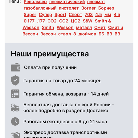
Теги:
Револьвер
пневматический
пневмат
газобаллонный
пистолет
Borner
Борнер
Super
Супер
Sport
Спорт
703
4.5
мм
4 5
0.177
.177
СО2
СО2
ЦО2
S&W
Smith &
Wesson
Smith
Wesson
металл
Смит
Смит и
Вессон
Вессон
ствол
8
дюймов
ББ
ВВ
BB
Наши преимущества
Оплата при получении
Гарантия на товар до 24 месяцев
Гарантия обмена, возврата - 14 дней
Бесплатная доставка по всей России -
более подробно в разделе Доставка
Работаем ежедневно с 9 до 21 часа
Экспресс доставка транспортными