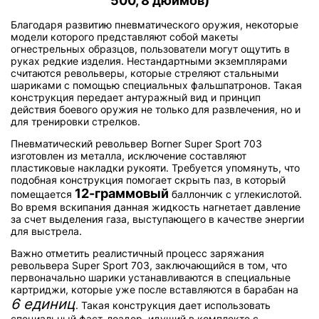
500, 8 дюймов)
Благодаря развитию пневматического оружия, некоторые
модели которого представляют собой макеты
огнестрельных образцов, пользователи могут ощутить в
руках редкие изделия. Нестандартными экземплярами
считаются револьверы, которые стреляют стальными
шариками с помощью специальных фальшпатронов. Такая
конструкция передает антуражный вид и принцип
действия боевого оружия не только для развлечения, но и
для тренировки стрелков.
Пневматический револьвер Borner Super Sport 703
изготовлен из металла, исключение составляют
пластиковые накладки рукояти. Требуется упомянуть, что
подобная конструкция помогает скрыть паз, в который
12-граммовый
помещается
баллончик с углекислотой.
Во время вскипания данная жидкость нагнетает давление
за счет выделения газа, выступающего в качестве энергии
для выстрела.
Важно отметить реалистичный процесс заряжания
револьвера Super Sport 703, заключающийся в том, что
первоначально шарики устанавливаются в специальные
картриджи, которые уже после вставляются в барабан на
6 единиц
. Такая конструкция дает использовать
специальный фаст-лоадер, идущий в комплекте с