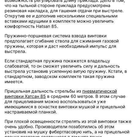
возможность регулировать длину приклада. Дело в том,
что на тыльной стороне приклада предусмотрена
резиновая накладка, для гашения отдачи при выстреле.
Открутив ее и дополнив несколькими специальными
вставками идущими в комплекте можно увеличить
комфортность Hatsan 85.
Пружинно-поршневая система взвода винтовки
предполагает сгибание ствола для сжимания газовой
пружины, которая и даст необходимый импульс для
выстрела.
Если стандартная пружина покажется владельцу
слабоватой, то он сможет увеличить силу и дальность
выстрела установив усиленную витую пружину. Кстати, в
стандартном, заводском комплекте такая пружина
имеется.
Прицельная дальность стрельбы из
пневматической
винтовки Хатсан 85
в среднем 60 метров. В этом случае
для прицеливания можно воспользоваться уже
имеющимися в оснастке винтовки мушкой и прицельной
настраиваемой планкой.
При плохой освещенности стрелять из этой винтовки также
очень удобно. Производители позаботились об этом
установив на мушку фибергласовую нить, а на прицельной
планке поставив светящиеся в темноте точки.