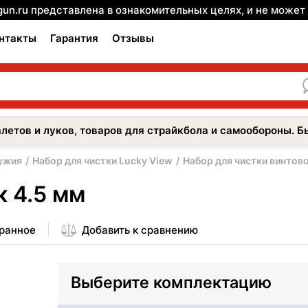
gun.ru представлена в ознакомительных целях, и не може
нтакты
Гарантия
Отзывы
летов и луков, товаров для страйкбола и самообороны. Б
ужия
Набор для чистки Lucky View
Набор для чистки винтово
к 4.5 мм
бранное
Добавить к сравнению
Выберите комплектацию