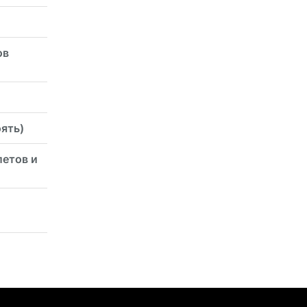
ов
оять)
летов и