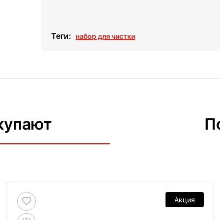
Теги:
набор для чистки
купают
П
Акция