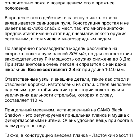
относительно ложа и возвращением его в прежнее
положение.
В процессе этого действия в казенную часть ствола
вкладывается свинцовая пуля. Конструкция простая и не
имеет каких-либо слабых мест, так что многие знатоки
предпочитают именно этот вид пневматического оружия
остальным, в том числе и многозарядным видам.
По заверению производителя модель рассчитана на
скорость полета пули равной
305 м/с
, но для соответствия
законодательству РФ мощность оружия снижена до 3 Дж.
При этом винтовка очень легкая и справится с ней даже
школьник.
Вес ее составляет 2.4 кг
при длине 1040 мм.
Ответственные узлы и внешние детали, такие как ствол и
ствольная коробка, изготовлены из стали. Ствол выполнен
нарезным, для стабилизации траектории полета пули и
увеличения дальности стрельбы, которая к слову,
составляет 110 м.
Прицельный механизм, установленный на GAMO Black
Shadow - это регулируемая прицельная планка и мушка с
фиберглассовыми нитями. Очень удобная вещь при охоте в
пасмурную погоду.
Также, в конструкцию внесена планка - Ласточкин хвост 11