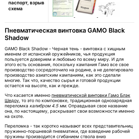
паспорт, взрыв
схема
Пневматическая винтовка GAMO Black
Shadow
GAMO Black Shadow - Черная тень - винтовка с хищным
именем от испанский оружейников, чья продукция
пользуется доверием и любовью по всему миру. И для
этого есть основания, поскольку кампания Гамо все свое
производство сосредоточило на родине, а не делегировало
производство азиатским кампаниям, как это сделали
многие. Так что, качество сырья и готовой продукции
остается на высоте, как и прежде.
Что касается именно
пневматической винтовки Гамо Блэк
Шедоу
, то это по компоновке, традиционная однозарядная
переломка
калибром 4.5 мм
. Оправдывая свое название
она, по настоящему, раскрывает свои возможности именно
на охоте.
Переломка - так коротко называют всех представительниц
пружинно-поршневой пневматики, где взведение рабочей
пружины производится сгибанием ствола вниз